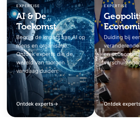
EXPERTISE
EXPERTISE
AI & De
Geopolit
Toekomst
Economi
Begrijp de impact van AI op
Duiding bij ee
mens en organisatie.
veranderende
Ontdek experts die de
en economisc
wereld van morgen
verschuivinge
vandaag duiden.
Ontdek experts
→
Ontdek expert