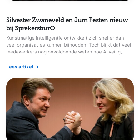
Silvester Zwaneveld en Jum Festen nieuw
bij SprekersburO
Kunstmatige intelligentie ontwikkelt zich sneller dan
veel organisaties kunnen bijhouden. Toch blijkt dat veel
medewerkers nog onvoldoende weten hoe AI veilig,
verantwoord en praktisch ingezet kan worden. Waarom
is AI-geletterdheid belangrijk en hoe begin je als
Lees artikel
→
organisatie?