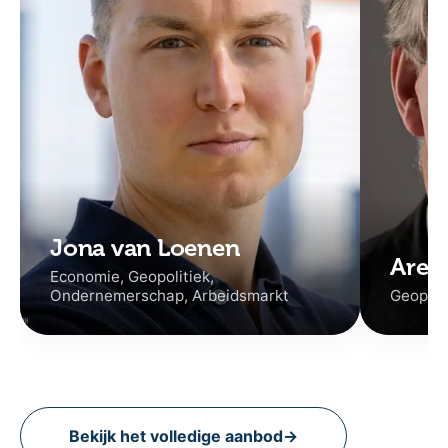
Jona van Loenen
Aren
Economie, Geopolitiek,
Ondernemerschap, Arbeidsmarkt
Geopolit
Bekijk het volledige aanbod
→