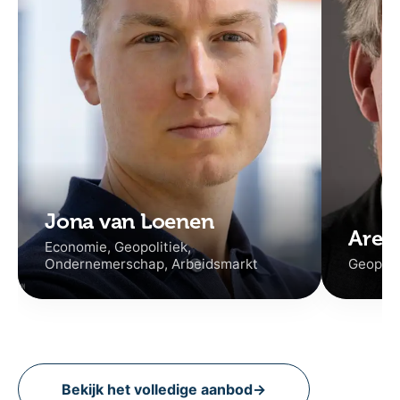
Jona van Loenen
Aren
Economie, Geopolitiek,
Ondernemerschap, Arbeidsmarkt
Geopolit
Bekijk het volledige aanbod
→