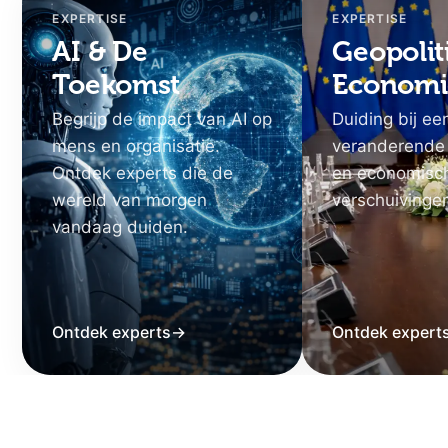
EXPERTISE
EXPERTISE
AI & De
Geopolit
Toekomst
Economi
Begrijp de impact van AI op
Duiding bij ee
mens en organisatie.
veranderende
Ontdek experts die de
en economisc
wereld van morgen
verschuivinge
vandaag duiden.
Ontdek experts
→
Ontdek expert