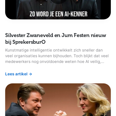
Silvester Zwaneveld en Jum Festen nieuw
bij SprekersburO
Kunstmatige intelligentie ontwikkelt zich sneller dan
veel organisaties kunnen bijhouden. Toch blijkt dat veel
medewerkers nog onvoldoende weten hoe AI veilig,
verantwoord en praktisch ingezet kan worden. Waarom
is AI-geletterdheid belangrijk en hoe begin je als
Lees artikel
→
organisatie?