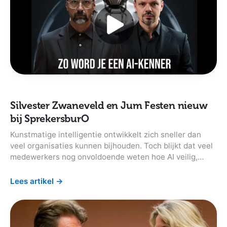
Silvester Zwaneveld en Jum Festen nieuw
bij SprekersburO
Kunstmatige intelligentie ontwikkelt zich sneller dan
veel organisaties kunnen bijhouden. Toch blijkt dat veel
medewerkers nog onvoldoende weten hoe AI veilig,
verantwoord en praktisch ingezet kan worden. Waarom
is AI-geletterdheid belangrijk en hoe begin je als
Lees artikel
→
organisatie?