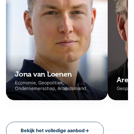
Jona van Loenen
Aren
Economie, Geopolitiek,
Ondernemerschap, Arbeidsmarkt
Geopolit
Bekijk het volledige aanbod
→