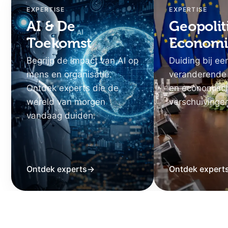
EXPERTISE
EXPERTISE
AI & De
Geopolit
Toekomst
Economi
Begrijp de impact van AI op
Duiding bij ee
mens en organisatie.
veranderende
Ontdek experts die de
en economisc
wereld van morgen
verschuivinge
vandaag duiden.
Ontdek experts
→
Ontdek expert