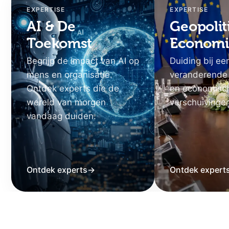
EXPERTISE
EXPERTISE
AI & De
Geopolit
Toekomst
Economi
Begrijp de impact van AI op
Duiding bij ee
mens en organisatie.
veranderende
Ontdek experts die de
en economisc
wereld van morgen
verschuivinge
vandaag duiden.
Ontdek experts
→
Ontdek expert