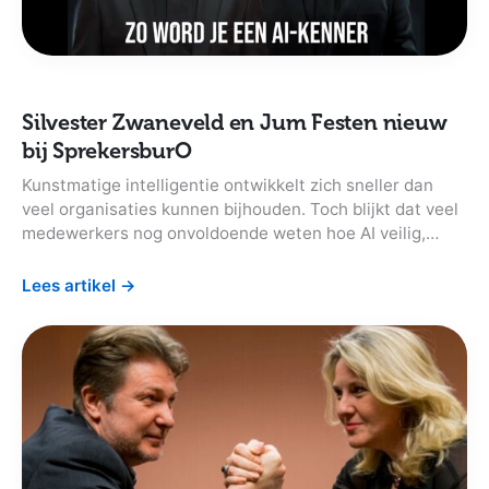
Silvester Zwaneveld en Jum Festen nieuw
bij SprekersburO
Kunstmatige intelligentie ontwikkelt zich sneller dan
veel organisaties kunnen bijhouden. Toch blijkt dat veel
medewerkers nog onvoldoende weten hoe AI veilig,
verantwoord en praktisch ingezet kan worden. Waarom
is AI-geletterdheid belangrijk en hoe begin je als
Lees artikel
→
organisatie?