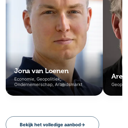
Jona van Loenen
Aren
Economie, Geopolitiek,
Ondernemerschap, Arbeidsmarkt
Geopolit
Bekijk het volledige aanbod
→