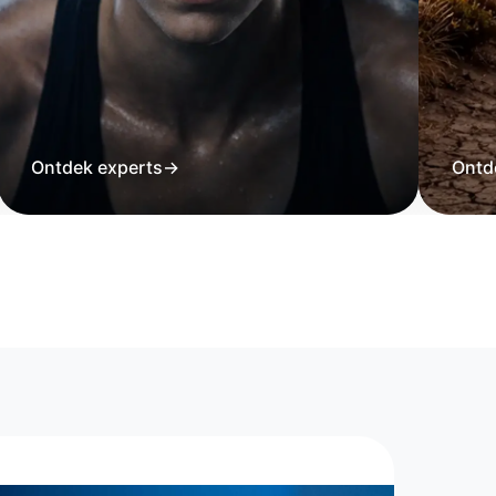
Ontdek experts
→
Ontd