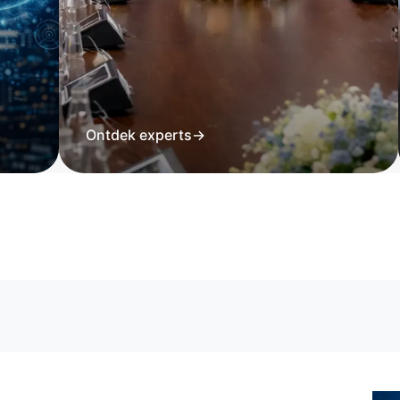
Ontdek experts
→