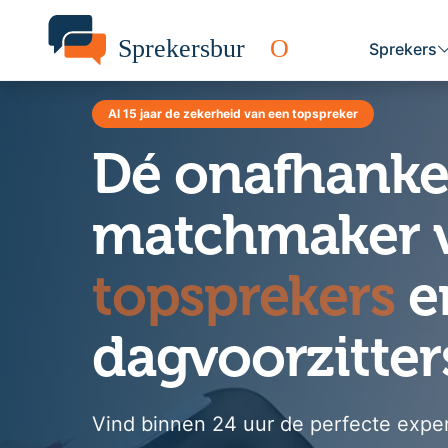
Sprekers
Al 15 jaar de zekerheid van een topspreker
Dé onafhankel
matchmaker 
topsprekers
e
dagvoorzitter
Vind binnen 24 uur de perfecte exper