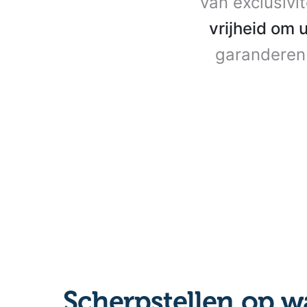
van exclusivi
vrijheid om 
garanderen 
Scherpstellen op w