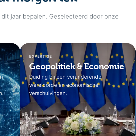
dit jaar bepalen. Geselecteerd door onze
EXPERTISE
Geopolitiek & Economie
en
Duiding bij een veranderende
wereldorde en economische
n.
verschuivingen.