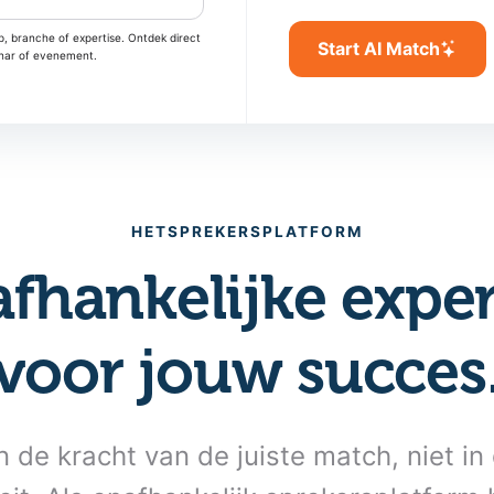
, branche of expertise. Ontdek direct
Start AI Match
inar of evenement.
HETSPREKERSPLATFORM
fhankelijke exper
voor jouw succes
n de kracht van de juiste match, niet i