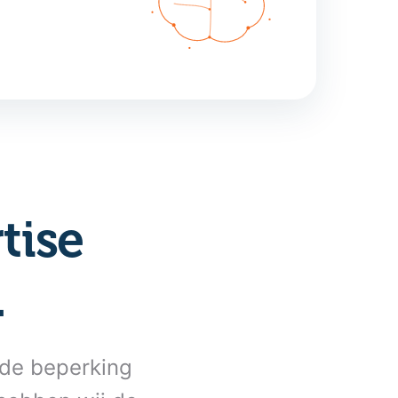
tise
.
n de beperking