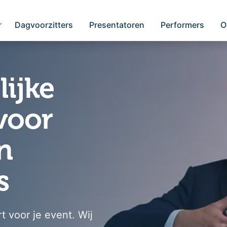
Dagvoorzitters
Presentatoren
Performers
O
ijke
voor
n
s
t voor je event. Wij