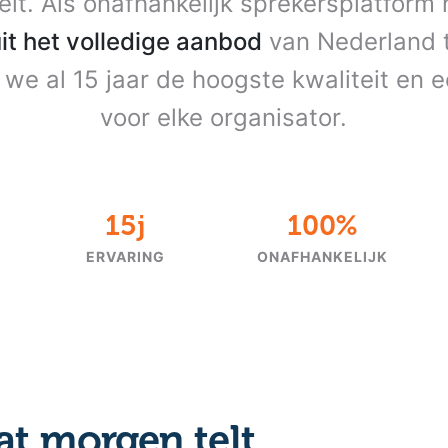
teit. Als onafhankelijk sprekersplatform
uit het volledige aanbod
van Nederland t
we al 15 jaar de hoogste kwaliteit en ee
voor elke organisator.
15j
100%
ERVARING
ONAFHANKELIJK
at morgen telt