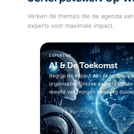
Verken de thema’s die de agenda van 
experts voor maximale impact.
EXPERTISE
AI & De Toekomst
Begrijp de impact van AI op mens 
organisatie. Ontdek experts die de
wereld van morgen vandaag duide