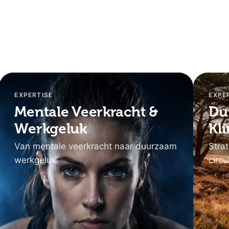
EXPERTISE
EXPE
Mentale Veerkracht &
Du
Werkgeluk
Kl
Van mentale veerkracht naar duurzaam
Stra
werkgeluk.
circu