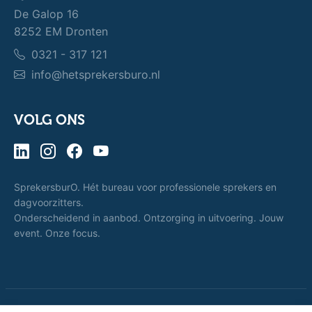
De Galop 16
8252 EM Dronten
0321 - 317 121
info@hetsprekersburo.nl
VOLG ONS
SprekersburO. Hét bureau voor professionele sprekers en
dagvoorzitters.
Onderscheidend in aanbod. Ontzorging in uitvoering. Jouw
event. Onze focus.