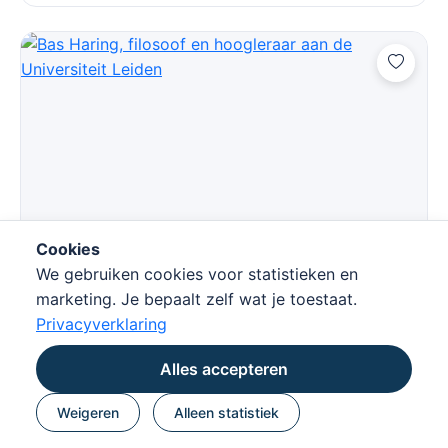
Cookies
Bas Haring
We gebruiken cookies voor statistieken en
Kunstmatige intelligentie. Filosofie. Duurzaamheid.
marketing. Je bepaalt zelf wat je toestaat.
Bas Haring is een Nederlandse filosoof en informaticus
Privacyverklaring
die wetenschap en filosofie toegankelijk maakt voor een
breed pub
Alles accepteren
Weigeren
Alleen statistiek
€ 2.000 - € 3.500
Bekijk spreker