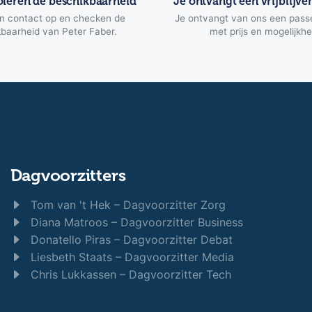
oleren de beschikbaarheid
Je ontvangt een vrijblijve
 contact op en checken de
Je ontvangt van ons een pass
baarheid van Peter Faber.
met prijs en mogelijkh
Dagvoorzitters
Tom van 't Hek – Dagvoorzitter Zorg
Diana Matroos – Dagvoorzitter Business
Donatello Piras – Dagvoorzitter Debat
Liesbeth Staats – Dagvoorzitter Media
Chris Lukkassen – Dagvoorzitter Tech