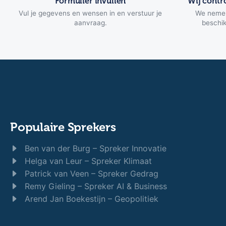
Formulier invullen
Wij contr
Vul je gegevens en wensen in en verstuur je
We nemen
aanvraag.
beschik
Populaire Sprekers
Ben van der Burg – Spreker Innovatie
Helga van Leur – Spreker Klimaat
Patrick van Veen – Spreker Gedrag
Remy Gieling – Spreker AI & Business
Arend Jan Boekestijn – Geopolitiek