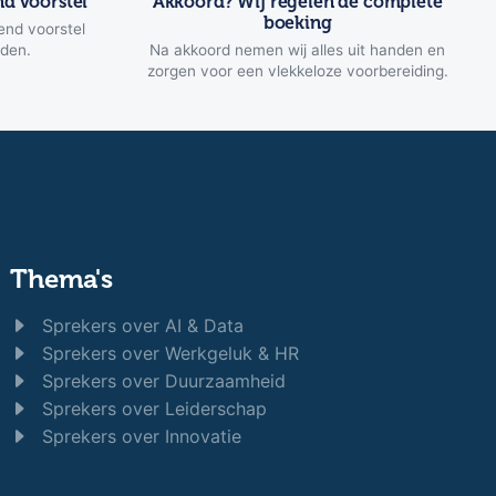
nd voorstel
Akkoord? Wij regelen de complete
boeking
end voorstel
eden.
Na akkoord nemen wij alles uit handen en
zorgen voor een vlekkeloze voorbereiding.
Thema's
Sprekers over AI & Data
Sprekers over Werkgeluk & HR
Sprekers over Duurzaamheid
Sprekers over Leiderschap
Sprekers over Innovatie