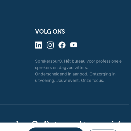
VOLG ONS
SprekersburO. Hét bureau voor professionele
sprekers en dagvoorzitters.
Onderscheidend in aanbod. Ontzorging in
uitvoering. Jouw event. Onze focus.
Dat spreekt voor zich.
kersburO.