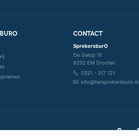
SBURO
CONTACT
SprekersburO
De Galop 16
ij
8252 EM Dronten
es
0321 - 317 121
opnemen
info@hetsprekersburo.nl
Spre