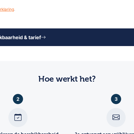
rklaring
.
baarheid & tarief
Hoe werkt het?
2
3