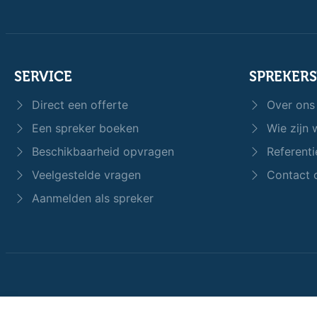
SERVICE
SPREKER
Direct een offerte
Over ons
Een spreker boeken
Wie zijn w
Beschikbaarheid opvragen
Referenti
Veelgestelde vragen
Contact 
Aanmelden als spreker