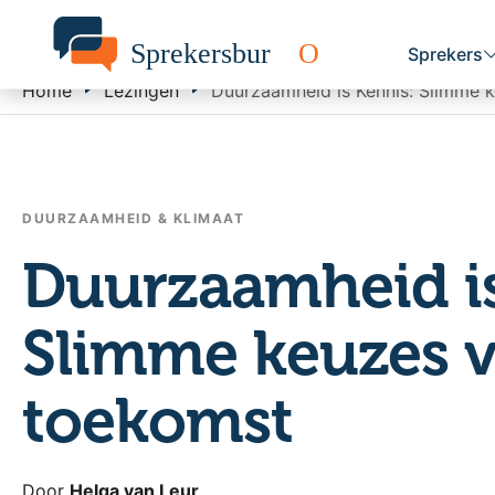
Sprekers
Home
Lezingen
Duurzaamheid is Kennis: Slimme 
DUURZAAMHEID & KLIMAAT
Duurzaamheid is
Slimme keuzes v
toekomst
Door
Helga van Leur