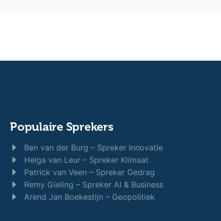
Populaire Sprekers
Ben van der Burg – Spreker Innovatie
Helga van Leur – Spreker Klimaat
Patrick van Veen – Spreker Gedrag
Remy Gieling – Spreker AI & Business
Arend Jan Boekestijn – Geopolitiek