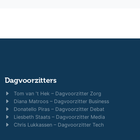
Dagvoorzitters
Tom van 't Hek – Dagvoorzitter Zorg
Diana Matroos – Dagvoorzitter Business
Donatello Piras – Dagvoorzitter Debat
Liesbeth Staats – Dagvoorzitter Media
Chris Lukkassen – Dagvoorzitter Tech