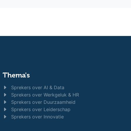
Thema's
Sprekers over AI & Data
Sprekers over Werkgeluk & HR
Sprekers over Duurzaamheid
Sprekers over Leiderschap
Sprekers over Innovatie