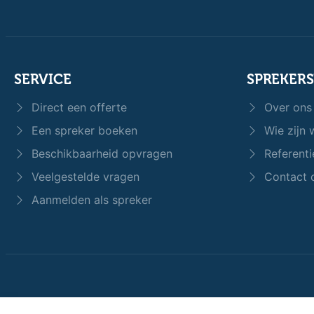
SERVICE
SPREKER
Direct een offerte
Over ons
Een spreker boeken
Wie zijn w
Beschikbaarheid opvragen
Referenti
Veelgestelde vragen
Contact 
Aanmelden als spreker