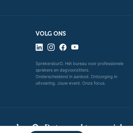
VOLG ONS
SprekersburO. Hét bureau voor professionele
sprekers en dagvoorzitters.
Onderscheidend in aanbod. Ontzorging in
uitvoering. Jouw event. Onze focus.
Dat spreekt voor zich.
kersburO.