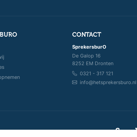
SBURO
CONTACT
SprekersburO
De Galop 16
ij
8252 EM Dronten
es
0321 - 317 121
opnemen
info@hetsprekersburo.nl
Spre