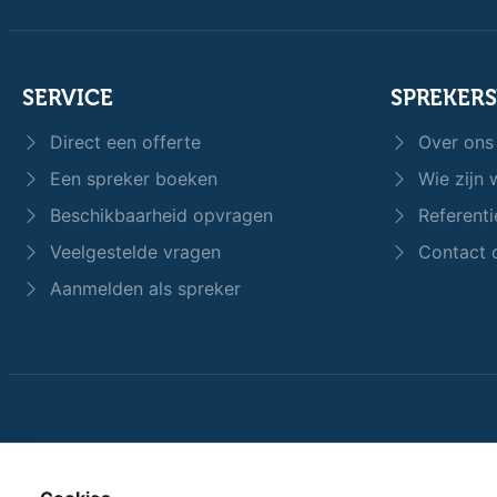
SERVICE
SPREKER
Direct een offerte
Over ons
Een spreker boeken
Wie zijn w
Beschikbaarheid opvragen
Referenti
Veelgestelde vragen
Contact 
Aanmelden als spreker