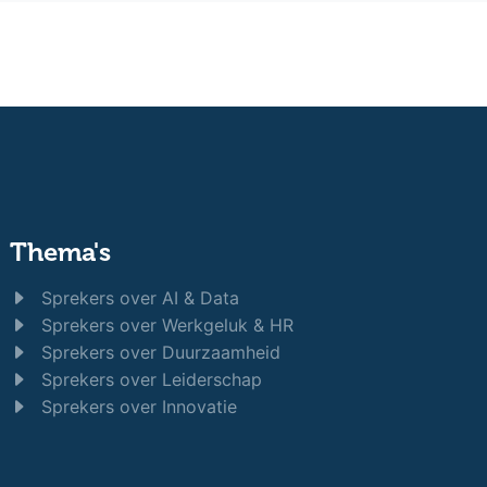
Thema's
Sprekers over AI & Data
Sprekers over Werkgeluk & HR
Sprekers over Duurzaamheid
Sprekers over Leiderschap
Sprekers over Innovatie