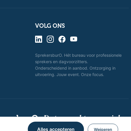
VOLG ONS
SprekersburO. Hét bureau voor professionele
sprekers en dagvoorzitters.
Onderscheidend in aanbod. Ontzorging in
uitvoering. Jouw event. Onze focus.
Dat spreekt voor zich.
kersburO.
Alles accepteren
Weigeren