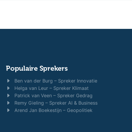
Populaire Sprekers
Ben van der Burg – Spreker Innovatie
Helga van Leur – Spreker Klimaat
Patrick van Veen – Spreker Gedrag
Remy Gieling – Spreker AI & Business
Arend Jan Boekestijn – Geopolitiek