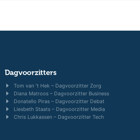
Dagvoorzitters
Tom van 't Hek – Dagvoorzitter Zorg
Diana Matroos – Dagvoorzitter Business
Donatello Piras – Dagvoorzitter Debat
Liesbeth Staats – Dagvoorzitter Media
Chris Lukkassen – Dagvoorzitter Tech