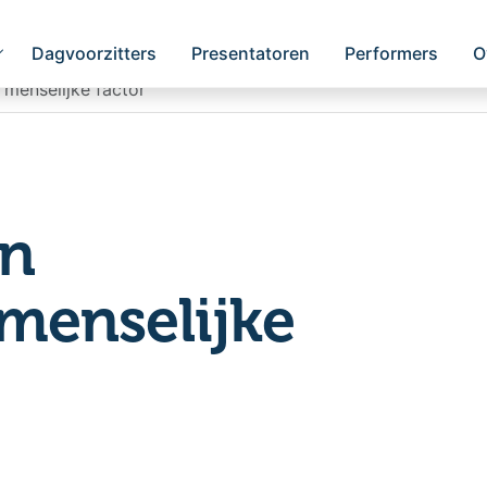
Dagvoorzitters
Presentatoren
Performers
O
 menselijke factor
an
 menselijke