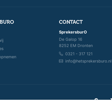
SBURO
CONTACT
SprekersburO
De Galop 16
ij
8252 EM Dronten
es
0321 - 317 121
opnemen
info@hetsprekersburo.nl
Spre