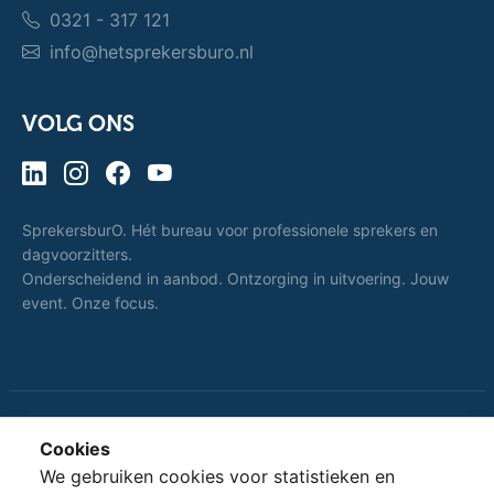
0321 - 317 121
info@hetsprekersburo.nl
VOLG ONS
SprekersburO. Hét bureau voor professionele sprekers en
dagvoorzitters.
Onderscheidend in aanbod. Ontzorging in uitvoering. Jouw
event. Onze focus.
Cookies
Dat spreekt voor
SprekersburO.
We gebruiken cookies voor statistieken en
zich.