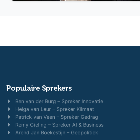
Populaire Sprekers
Ben van der Burg – Spreker Innovatie
Helga van Leur – Spreker Klimaat
Patrick van Veen – Spreker Gedrag
Remy Gieling – Spreker AI & Business
Arend Jan Boekestijn – Geopolitiek