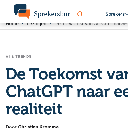
Sprekers
Home
Lezingen
De Toekomst van AI: Van ChatGPT 
AI & TRENDS
De Toekomst van
ChatGPT naar e
realiteit
Door
Christian Kromme