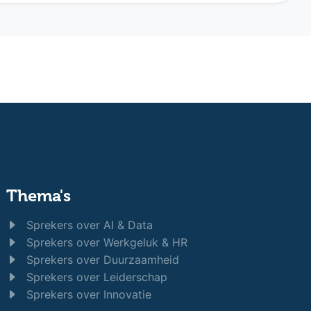
Thema's
Sprekers over AI & Data
Sprekers over Werkgeluk & HR
Sprekers over Duurzaamheid
Sprekers over Leiderschap
Sprekers over Innovatie