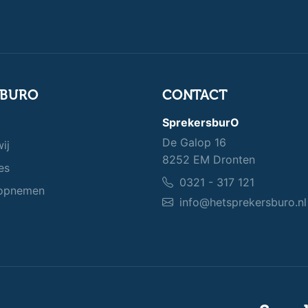
SBURO
CONTACT
SprekersburO
De Galop 16
ij
8252 EM Dronten
es
0321 - 317 121
opnemen
info@hetsprekersburo.nl