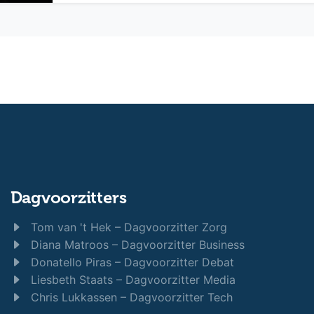
Dagvoorzitters
Tom van 't Hek – Dagvoorzitter Zorg
Diana Matroos – Dagvoorzitter Business
Donatello Piras – Dagvoorzitter Debat
Liesbeth Staats – Dagvoorzitter Media
Chris Lukkassen – Dagvoorzitter Tech