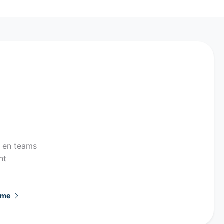
s en teams
nt
omme