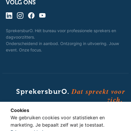
VOLG ONS
SprekersburO. Hét bureau voor professionele sprekers en
dagvoorzitters.
Onderscheidend in aanbod. Ontzorging in uitvoering. Jouw
event. Onze focus.
Dat spreekt voor
SprekersburO.
zich.
Cookies
We gebruiken cookies voor statistieken en
marketing. Je bepaalt zelf wat je toestaat.
© 2010 - 2026 SprekersburO · Powered by
Triple Blue Group