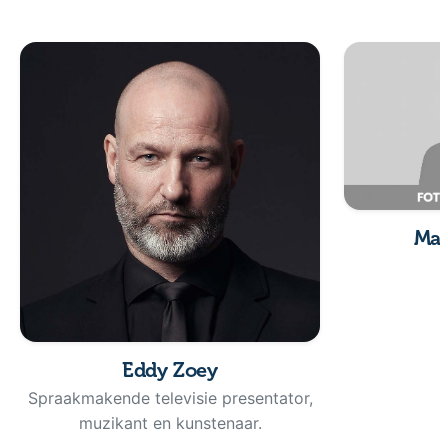
Mar
Eddy Zoey
Spraakmakende televisie presentator,
muzikant en kunstenaar.