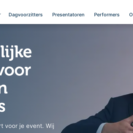
Dagvoorzitters
Presentatoren
Performers
O
ijke
voor
n
s
t voor je event. Wij