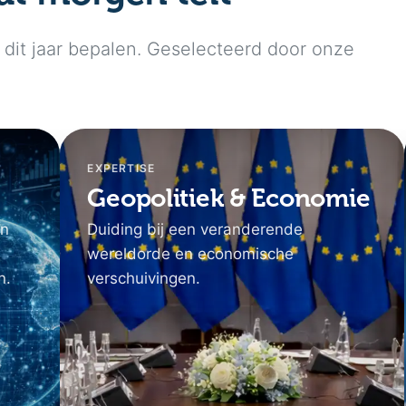
dit jaar bepalen. Geselecteerd door onze
EXPERTISE
Geopolitiek & Economie
en
Duiding bij een veranderende
wereldorde en economische
n.
verschuivingen.