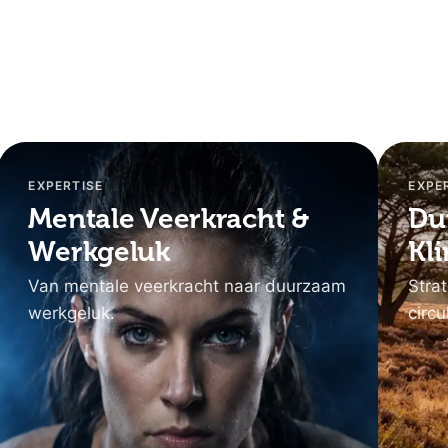
EXPERTISE
EXPE
Mentale Veerkracht &
Du
Werkgeluk
Kl
Van mentale veerkracht naar duurzaam
Stra
werkgeluk.
circu