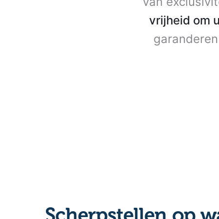
van exclusivi
vrijheid om 
garanderen 
Scherpstellen op w