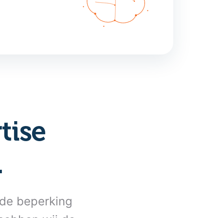
tise
.
n de beperking