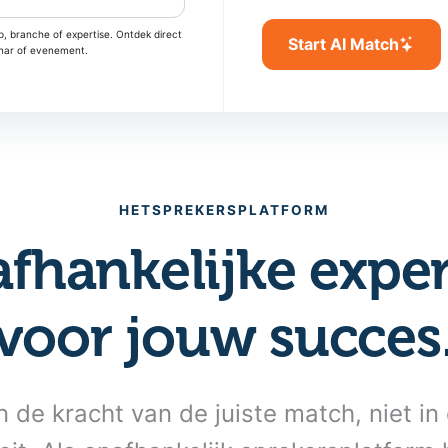
, branche of expertise. Ontdek direct
Start AI Match
inar of evenement.
HETSPREKERSPLATFORM
fhankelijke exper
voor jouw succes
n de kracht van de juiste match, niet i