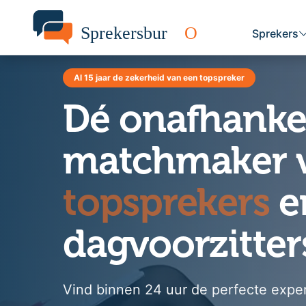
Sprekers
Al 15 jaar de zekerheid van een topspreker
Dé onafhankel
matchmaker 
topsprekers
e
dagvoorzitter
Vind binnen 24 uur de perfecte exper