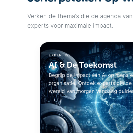
Verken de thema’s die de agenda van 
experts voor maximale impact.
EXPERTISE
AI & De Toekomst
Begrijp de impact van AI op mens 
organisatie. Ontdek experts die de
wereld van morgen vandaag duide