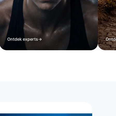
Ontdek experts
→
Ontd