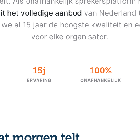
teit. Als onafhankelijk sprekersplatform
uit het volledige aanbod
van Nederland t
we al 15 jaar de hoogste kwaliteit en ee
voor elke organisator.
15j
100%
ERVARING
ONAFHANKELIJK
at morgen telt