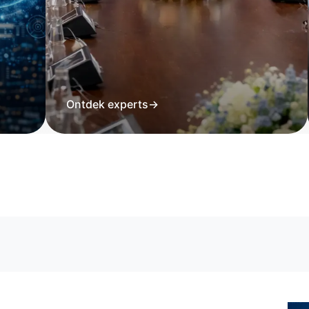
Ontdek experts
→