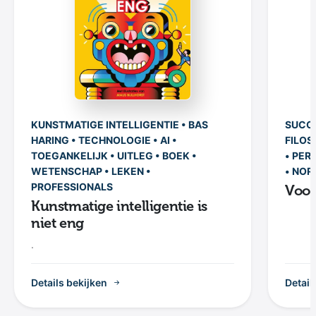
KUNSTMATIGE INTELLIGENTIE • BAS
SUCCE
HARING • TECHNOLOGIE • AI •
FILOS
TOEGANKELIJK • UITLEG • BOEK •
• PER
WETENSCHAP • LEKEN •
• NOR
PROFESSIONALS
Voor
Kunstmatige intelligentie is
niet eng
.
Details bekijken
Detail