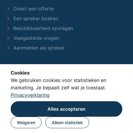
Direct een offerte
Een spreker boeken
Beschikbaarheid opvragen
Veelgestelde vragen
Aanmelden als spreker
SPREKERSBURO
Cookies
Over ons
We gebruiken cookies voor statistieken en
marketing. Je bepaalt zelf wat je toestaat.
Wie zijn wij
Privacyverklaring
Referenties
Contact opnemen
Alles accepteren
Informatie aanvragen
Weigeren
Alleen statistiek
CONTACT