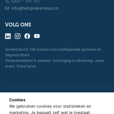
0321 - 317 121
info@hetsprekersburo.nl
VOLG ONS
SprekersburO. Hét bureau voor professionele sprekers en
dagvoorzitters.
Onderscheidend in aanbod. Ontzorging in uitvoering. Jouw
event. Onze focus.
Cookies
Dat spreekt voor
SprekersburO.
We gebruiken cookies voor statistieken en
zich.
marketing. Je bepaalt zelf wat je toestaat.