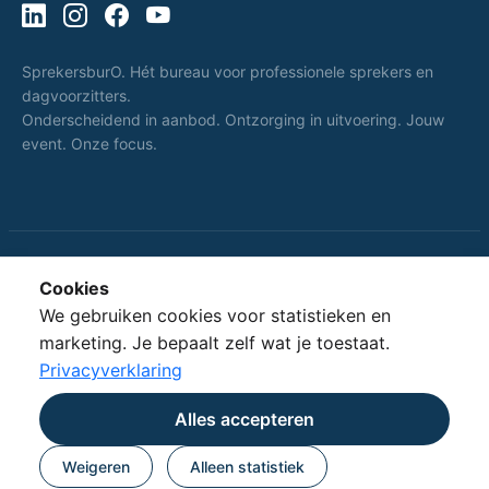
SprekersburO. Hét bureau voor professionele sprekers en
dagvoorzitters.
Onderscheidend in aanbod. Ontzorging in uitvoering. Jouw
event. Onze focus.
Cookies
Dat spreekt voor
SprekersburO.
We gebruiken cookies voor statistieken en
zich.
marketing. Je bepaalt zelf wat je toestaat.
Privacyverklaring
Alles accepteren
© 2010 - 2026 SprekersburO · Powered by
Triple Blue Group
· All rights reserved
Weigeren
Alleen statistiek
Privacy
·
Voorwaarden
· Prijzen excl. btw