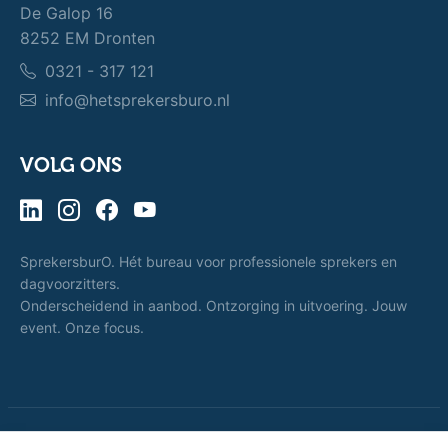
De Galop 16
8252 EM Dronten
0321 - 317 121
info@hetsprekersburo.nl
VOLG ONS
SprekersburO. Hét bureau voor professionele sprekers en
dagvoorzitters.
Onderscheidend in aanbod. Ontzorging in uitvoering. Jouw
event. Onze focus.