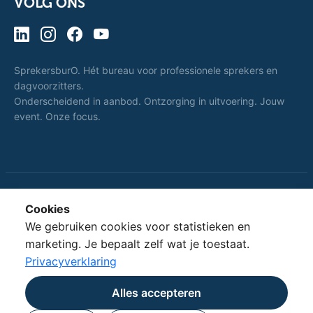
VOLG ONS
SprekersburO. Hét bureau voor professionele sprekers en
dagvoorzitters.
Onderscheidend in aanbod. Ontzorging in uitvoering. Jouw
event. Onze focus.
Cookies
Dat spreekt voor
SprekersburO.
We gebruiken cookies voor statistieken en
zich.
marketing. Je bepaalt zelf wat je toestaat.
Privacyverklaring
Alles accepteren
© 2010 - 2026 SprekersburO · Powered by
Triple Blue Group