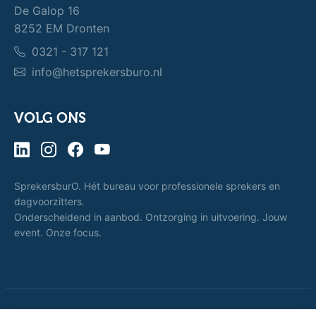
De Galop 16
8252 EM Dronten
0321 - 317 121
info@hetsprekersburo.nl
VOLG ONS
SprekersburO. Hét bureau voor professionele sprekers en
dagvoorzitters.
Onderscheidend in aanbod. Ontzorging in uitvoering. Jouw
event. Onze focus.