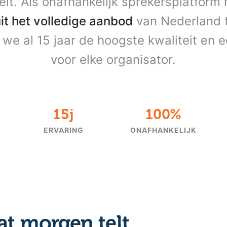
teit. Als onafhankelijk sprekersplatform
uit het volledige aanbod
van Nederland t
we al 15 jaar de hoogste kwaliteit en ee
voor elke organisator.
15j
100%
ERVARING
ONAFHANKELIJK
at morgen telt