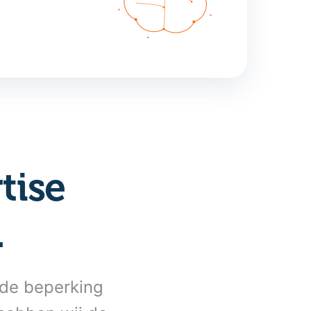
tise
.
n de beperking