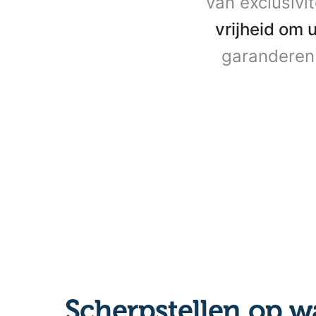
van exclusivi
vrijheid om 
garanderen 
Scherpstellen op w