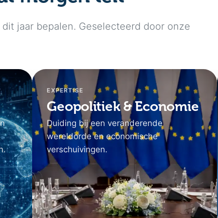
dit jaar bepalen. Geselecteerd door onze
EXPERTISE
Geopolitiek & Economie
en
Duiding bij een veranderende
wereldorde en economische
n.
verschuivingen.