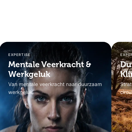
EXPERTISE
EXPE
Mentale Veerkracht &
Du
Werkgeluk
Kl
Van mentale veerkracht naar duurzaam
Stra
werkgeluk.
circu