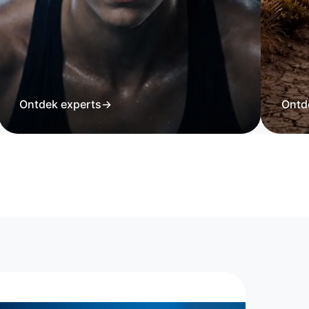
Ontdek experts
→
Ontd