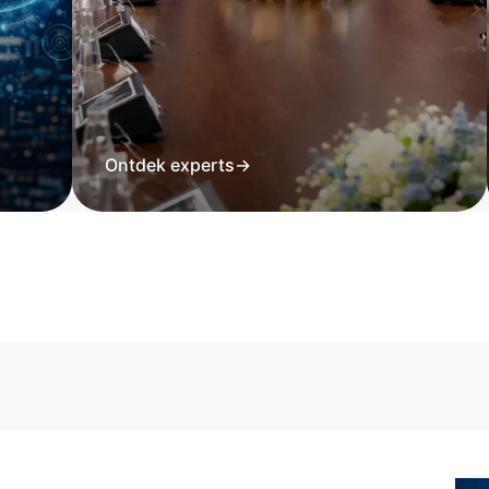
Ontdek experts
→