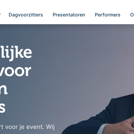
Dagvoorzitters
Presentatoren
Performers
O
ijke
voor
n
s
t voor je event. Wij