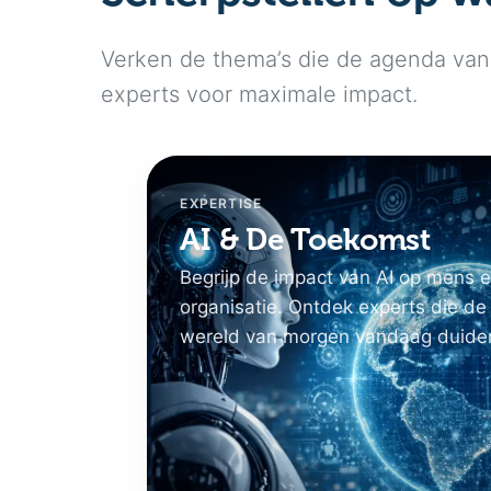
Verken de thema’s die de agenda van 
experts voor maximale impact.
EXPERTISE
AI & De Toekomst
Begrijp de impact van AI op mens 
organisatie. Ontdek experts die de
wereld van morgen vandaag duide