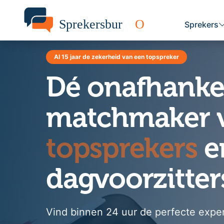
Sprekers
Al 15 jaar de zekerheid van een topspreker
Dé onafhankel
matchmaker 
topsprekers
e
dagvoorzitter
Vind binnen 24 uur de perfecte exper