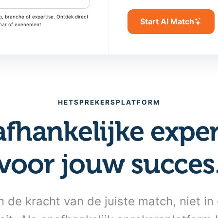
, branche of expertise. Ontdek direct
Start AI Match
inar of evenement.
HETSPREKERSPLATFORM
fhankelijke exper
voor jouw succes
n de kracht van de juiste match, niet i