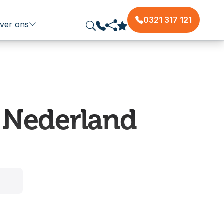
0321 317 121
ver ons
 Nederland