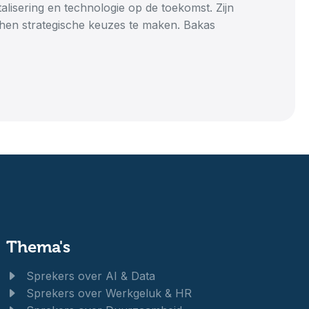
talisering en technologie op de toekomst. Zijn
 hen strategische keuzes te maken. Bakas
Thema's
Sprekers over AI & Data
Sprekers over Werkgeluk & HR