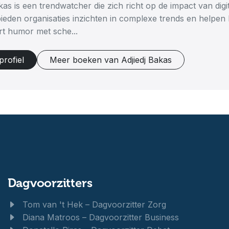
kas is een trendwatcher die zich richt op de impact van digi
bieden organisaties inzichten in complexe trends en helpen
t humor met sche...
profiel
Meer boeken van Adjiedj Bakas
Dagvoorzitters
Tom van 't Hek – Dagvoorzitter Zorg
Diana Matroos – Dagvoorzitter Business