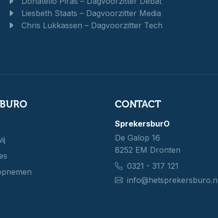
Donatello Piras – Dagvoorzitter Debat
Liesbeth Staats – Dagvoorzitter Media
Chris Lukkassen – Dagvoorzitter Tech
SBURO
CONTACT
SprekersburO
De Galop 16
ij
8252 EM Dronten
es
0321 - 317 121
opnemen
info@hetsprekersburo.n