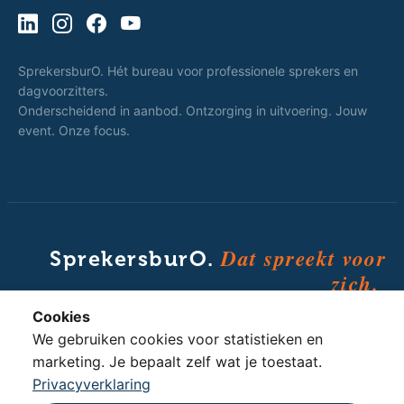
SprekersburO. Hét bureau voor professionele sprekers en
dagvoorzitters.
Onderscheidend in aanbod. Ontzorging in uitvoering. Jouw
event. Onze focus.
Dat spreekt voor
SprekersburO.
zich.
Cookies
We gebruiken cookies voor statistieken en
marketing. Je bepaalt zelf wat je toestaat.
© 2010 - 2026 SprekersburO · Powered by
Triple Blue Group
Privacyverklaring
· All rights reserved