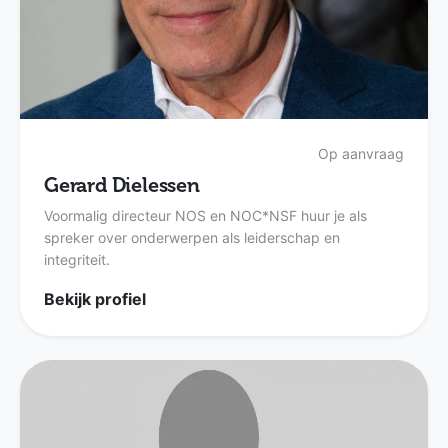
Op aanvraag
Gerard Dielessen
Voormalig directeur NOS en NOC*NSF huur je als
spreker over onderwerpen als leiderschap en
integriteit.
Bekijk profiel