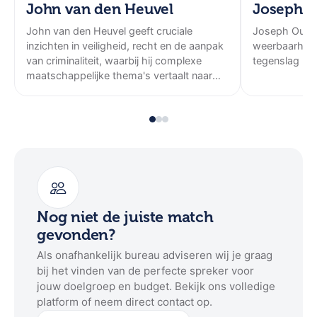
de meest extreme omstandigheden de keuze om
John van den Heuvel
Joseph O
door te gaan bepalend is voor de toekomst. Daarmee
John van den Heuvel geeft cruciale
Joseph Oubel
inspireert ze niet alleen vanuit haar persoonlijke
inzichten in veiligheid, recht en de aanpak
weerbaarheid
geschiedenis, maar biedt ze ook herkenbare
van criminaliteit, waarbij hij complexe
tegenslag naa
handvatten voor individuen en organisaties die met
maatschappelijke thema's vertaalt naar
verandering, tegenslag of onzekerheid te maken
een boeiend en urgent verhaal.
krijgen.
Astrid Holleeder is in te huren als spreker voor
inspirerende lezingen. Naast haar verhaal biedt zij
ook de mogelijkheid van een Q&A-sessie, waarbij een
interviewer met haar in gesprek gaat. In overleg met
de opdrachtgever kunnen hierbij specifieke
Nog niet de juiste match
onderwerpen of thema’s worden uitgelicht, met
gevonden?
daarnaast ruimte voor vragen uit het publiek.
Als onafhankelijk bureau adviseren wij je graag
bij het vinden van de perfecte spreker voor
Astrid Holleeder is advocaat, auteur van meerdere
jouw doelgroep en budget. Bekijk ons volledige
bestsellers en de zus van crimineel Willem Holleeder.
platform of neem direct contact op.