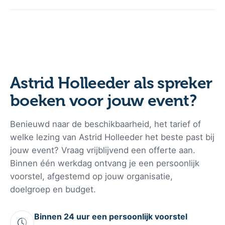
De prijs voor een presentatie door Astrid Holleeder is
beschikbaar op aanvraag en wordt altijd op maat berekend.
Het uiteindelijke tarief is afhankelijk van factoren zoals de
gewenste tijdsduur, de locatie (reisafstand), het specifieke
onderwerp, het aantal bezoekers en de benodigde
voorbereidingstijd voor het event. Voor een exacte
Astrid Holleeder als spreker
prijsindicatie en informatie over de actuele beschikbaarheid
boeken voor jouw event?
kan er direct een vrijblijvende offerte worden aangevraagd.
Benieuwd naar de beschikbaarheid, het tarief of
welke lezing van Astrid Holleeder het beste past bij
jouw event? Vraag vrijblijvend een offerte aan.
Binnen één werkdag ontvang je een persoonlijk
voorstel, afgestemd op jouw organisatie,
doelgroep en budget.
Binnen 24 uur een persoonlijk voorstel