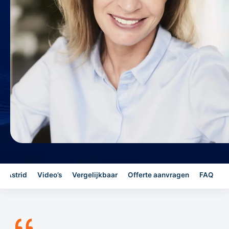
r Astrid
Video’s
Vergelijkbaar
Offerte aanvragen
FAQ