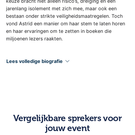
keuze bracht niet alleen risico’s, dreiging en een
jarenlang isolement met zich mee, maar ook een
bestaan onder strikte veiligheidsmaatregelen. Toch
vond Astrid een manier om haar stem te laten horen
en haar ervaringen om te zetten in boeken die
miljoenen lezers raakten.
Met de publicatie van Judas (2016) brak Astrid door
als auteur. Het boek gaf een indringend beeld van het
Lees volledige biografie
familiedrama achter de beruchte misdaadzaak en
werd een ongekend succes. Vervolgwerken als
Dagboek van een Getuige (2017), Familiegeheimen
(2019) en Wie Praat, Die Gaat (2024) lieten zien hoe
de gevolgen van haar keuze – en het voortdurende
leven in de schaduw – hun stempel drukten op
haarzelf, haar moeder, zus, dochter en andere
Vergelijkbare sprekers voor
naasten. Daarmee gaf zij een uniek inkijkje in de
jouw event
menselijke kant van een zaak die Nederland jarenlang