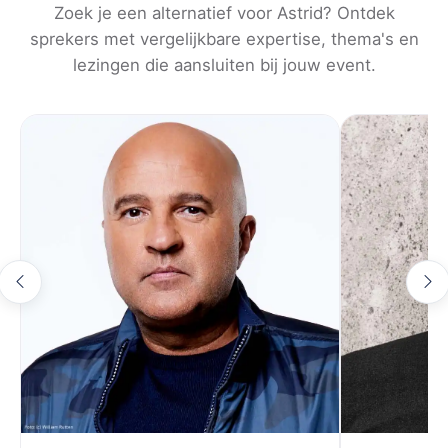
in de greep hield.
Zoek je een alternatief voor Astrid? Ontdek
sprekers met vergelijkbare expertise, thema's en
Naast schrijver is Astrid Holleeder advocaat. Ze
lezingen die aansluiten bij jouw event.
studeerde rechten en werkte in de advocatuur, een
achtergrond die haar lezingen extra diepgang geeft.
Haar juridische kennis stelt haar in staat misdaad en
rechtspraak in een bredere context te plaatsen, en
tegelijk persoonlijke ervaringen te verweven met
thema’s als loyaliteit, vertrouwen en keuzevrijheid.
Vanaf 2025 is zij ook zichtbaar als duider bij RTL,
waar ze actuele misdaad- en rechtszaken toelicht
voor een groot publiek.
Wat Astrid uniek maakt, is haar vermogen om een
zwaar en soms pijnlijk verhaal te vertalen naar lessen
over veerkracht, doorzettingsvermogen en mentale
kracht. Ze laat zien hoe woede en frustratie kunnen
worden omgezet in positieve energie, en hoe zelfs in