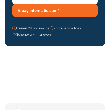
Vraag informatie aan
Binnen 24 uur reactie
Vrijblijvend advies
Scherpe all-in tarieven