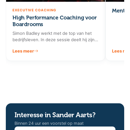
Mental
EXECUTIVE COACHING
High Performance Coaching voor
Boardrooms
Simon Badley werkt met de top van het
bedrijfsleven. In deze sessie deelt hij zijn
methodiek voor het coachen van dir…
Lees meer
Lees me
Interesse in Sander Aarts?
Binnen 24 uur een voorstel op maat