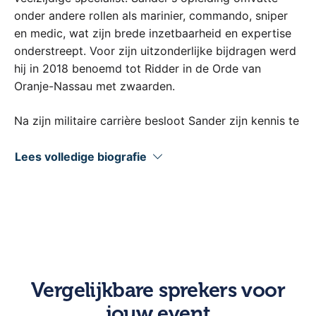
onder andere rollen als marinier, commando, sniper
en medic, wat zijn brede inzetbaarheid en expertise
onderstreept. Voor zijn uitzonderlijke bijdragen werd
hij in 2018 benoemd tot Ridder in de Orde van
Oranje-Nassau met zwaarden.
Na zijn militaire carrière besloot Sander zijn kennis te
delen met de civiele wereld. Hij schreef bestsellers
als "Niet te Breken" en "Missie Mindset", en werd een
Lees volledige biografie
vaste kracht in het tv-programma Special Forces
Vips. Zijn lezingen combineren persoonlijke
ervaringen met praktische inzichten, gericht op het
versterken van teams en individuen. Sander's aanpak,
gebaseerd op verantwoordelijkheid en respect, biedt
organisaties de kans om te groeien in leiderschap en
samenwerking.
Vergelijkbare sprekers voor
jouw event
Sander Aarts is een voormalig teamleider van de