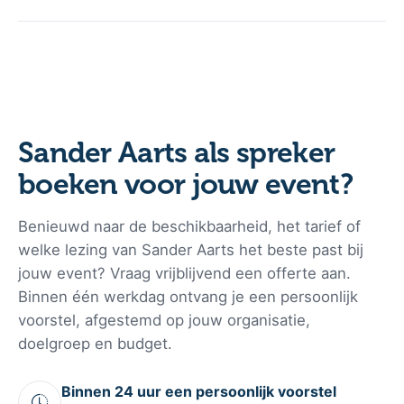
door te hakken zonder dat de datum wordt vergeven.
Het tarief voor een presentatie door Sander ligt tussen €
5.000 en € 7.500 exclusief BTW. De exacte prijs is
afhankelijk van factoren zoals de tijdsduur, de reisafstand,
het onderwerp, aantal bezoekers en de benodigde
voorbereidingstijd voor het event.
Sander Aarts als spreker
boeken voor jouw event?
Benieuwd naar de beschikbaarheid, het tarief of
welke lezing van Sander Aarts het beste past bij
jouw event? Vraag vrijblijvend een offerte aan.
Binnen één werkdag ontvang je een persoonlijk
voorstel, afgestemd op jouw organisatie,
doelgroep en budget.
Binnen 24 uur een persoonlijk voorstel