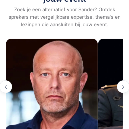
Nederlandse Special Forces met een indrukwekkende
Zoek je een alternatief voor Sander? Ontdek
staat van dienst. Met zijn rijke ervaring in extreme
sprekers met vergelijkbare expertise, thema's en
omstandigheden biedt hij unieke inzichten in
lezingen die aansluiten bij jouw event.
leiderschap, teamwork en mentale weerbaarheid. Zijn
lezingen zijn niet alleen inspirerend maar ook
praktisch toepasbaar, waardoor deelnemers
waardevolle handvatten krijgen om hun prestaties te
verbeteren. Sander's persoonlijke verhalen en lessen
uit de Special Forces motiveren en stimuleren groei,
zowel individueel als binnen teams. Boek een lezing
met Sander Aarts en ontdek hoe zijn ervaringen uw
organisatie kunnen versterken.