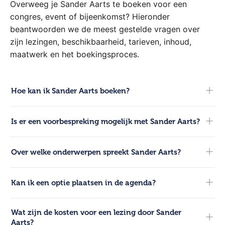
Overweeg je Sander Aarts te boeken voor een
congres, event of bijeenkomst? Hieronder
beantwoorden we de meest gestelde vragen over
zijn lezingen, beschikbaarheid, tarieven, inhoud,
maatwerk en het boekingsproces.
Hoe kan ik Sander Aarts boeken?
Voor boekingen kun je direct contact opnemen met onze
Is er een voorbespreking mogelijk met Sander Aarts?
adviseurs. Bel 0321-317 121, start een chat via de website
of mail naar info@hetsprekersburo.nl.
Ja, na de bevestiging van de boeking faciliteren we een
Over welke onderwerpen spreekt Sander Aarts?
inhoudelijke voorbespreking. Hierin stem je de
kernboodschap en de doelgroep rechtstreeks af met
Sander spreekt over diverse inspirerende thema’s. Neem
Sander.
Kan ik een optie plaatsen in de agenda?
contact op voor een overzicht van de meest actuele
lezingen.
Ja, wij kunnen een kosteloze optie van 14 dagen plaatsen in
Wat zijn de kosten voor een lezing door Sander
de agenda van Sander. Dit geeft tijd om intern de knoop
Aarts?