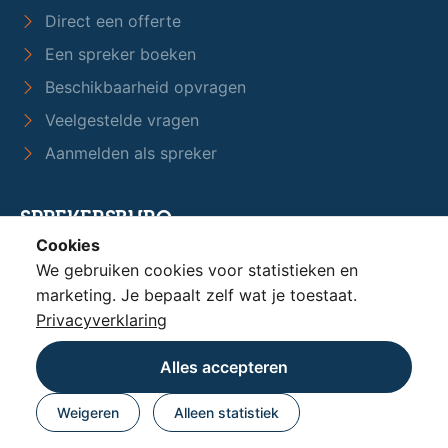
Sprekers over AI & Data
Sprekers over Werkgeluk & HR
Sprekers over Duurzaamheid
Sprekers over Leiderschap
Sprekers over Innovatie
Cookies
We gebruiken cookies voor statistieken en
SERVICE
marketing. Je bepaalt zelf wat je toestaat.
Direct een offerte
Privacyverklaring
Een spreker boeken
Alles accepteren
Beschikbaarheid opvragen
Beschikbaarheid & Prijs
Veelgestelde vragen
Weigeren
Alleen statistiek
Aanmelden als spreker