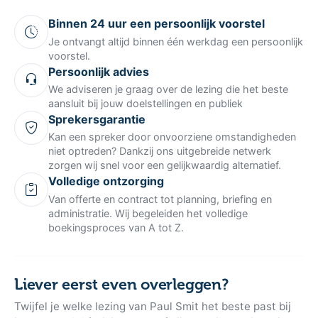
onderwerp, het aantal bezoekers en de benodigde
voorbereidingstijd voor het event. Voor een exacte
Paul Smit als spreker
prijsindicatie en informatie over de actuele beschikbaarheid
boeken voor jouw event?
kan er direct een vrijblijvende offerte worden aangevraagd.
Benieuwd naar de beschikbaarheid, het tarief of
welke lezing van Paul Smit het beste past bij jouw
event? Vraag vrijblijvend een offerte aan. Binnen
één werkdag ontvang je een persoonlijk voorstel,
afgestemd op jouw organisatie, doelgroep en
budget.
Binnen 24 uur een persoonlijk voorstel
Je ontvangt altijd binnen één werkdag een persoonlijk
voorstel.
Persoonlijk advies
We adviseren je graag over de lezing die het beste
aansluit bij jouw doelstellingen en publiek