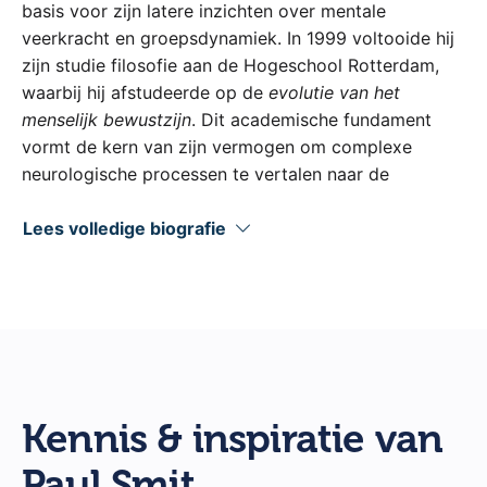
basis voor zijn latere inzichten over mentale
veerkracht en groepsdynamiek. In 1999 voltooide hij
zijn studie filosofie aan de Hogeschool Rotterdam,
waarbij hij afstudeerde op de
evolutie van het
menselijk bewustzijn
. Dit academische fundament
vormt de kern van zijn vermogen om complexe
neurologische processen te vertalen naar de
zakelijke praktijk.
Lees volledige biografie
Voordat hij uitgroeide tot een van de meest
gevraagde sprekers van Nederland, bewees Smit zijn
zakelijke instinct als festivalmanager en oprichter van
een succesvol
IT-bedrijf
. Deze ervaring in de
technologische sector stelt hem in staat om met
autoriteit te spreken over
digitale transformatie
en
de impact van
Artificial Intelligence
op de werkvloer.
Kennis & inspiratie van
Zijn overstap naar het sprekersvak werd ingegeven
Paul Smit
door een jarenlange samenwerking met cabaretier