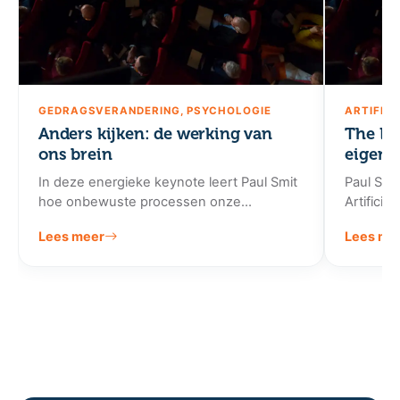
GEDRAGSVERANDERING, PSYCHOLOGIE
ARTIFICI
Anders kijken: de werking van
The Br
ons brein
eigens
In deze energieke keynote leert Paul Smit
Paul Smi
hoe onbewuste processen onze
Artificia
besluitvorming en flexibiliteit beïnvloeden.
de uniek
Lees meer
Lees me
J…