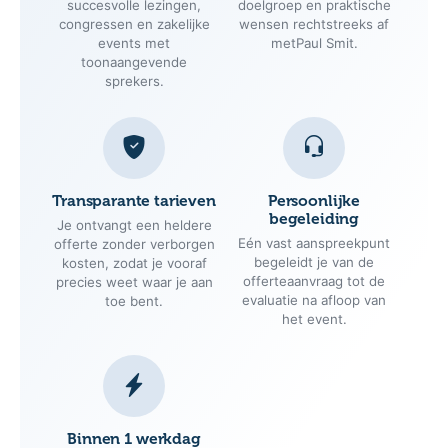
praktische afstemming en de dag van het
event. Zo ben je verzekerd van duidelijke
afspraken, persoonlijk contact en een
professionele organisatie.
15+ jaar ervaring
Direct contact
Al meer dan 15 jaar
Wij verzorgen de briefing
bemiddelen wij
en stemmen de inhoud,
succesvolle lezingen,
doelgroep en praktische
congressen en zakelijke
wensen rechtstreeks af
events met
metPaul Smit.
toonaangevende
sprekers.