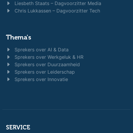
Helga van Leur – Spreker Klimaat
Patrick van Veen – Spreker Gedrag
Remy Gieling – Spreker AI & Business
Arend Jan Boekestijn – Geopolitiek
Dagvoorzitters
Tom van 't Hek – Dagvoorzitter Zorg
Diana Matroos – Dagvoorzitter Business
Donatello Piras – Dagvoorzitter Debat
Liesbeth Staats – Dagvoorzitter Media
Chris Lukkassen – Dagvoorzitter Tech
Thema's