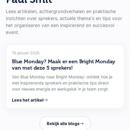
Guido Weijers
, wat leidde tot een vijfjarige tournee
langs de Nederlandse theaters onder de vlag van
Lees artikelen, achtergrondverhalen en praktische
Mojo Theater. Deze theaterachtergrond is essentieel
inzichten over sprekers, actuele thema's en tips voor
voor zijn huidige succes: hij begrijpt als geen ander
het organiseren van een inspirerend en succesvol
hoe je een zaal niet alleen informeert, maar ook
event.
emotioneel raakt.
19 januari 2026
Tegenwoordig bevindt Paul Smit zich in de frontlinie
van de
toegepaste neurowetenschap
. Met 14
Blue Monday? Maak er een Bright Monday
van met deze 5 sprekers!
boeken op zijn naam over filosofie, psychologie en
neurowetenschap wordt hij gezien als een
thought
Van Blue Monday naar Bright Monday: ontdek hoe je
leader
op het gebied van menselijk gedrag. Zijn
met inspirerende sprekers en praktische tips direct
voor nieuwe energie en werkgeluk in je team zorgt.
expertise wordt internationaal erkend; hij adviseert
overheden en multinationals bij complexe
Lees het artikel
verandertrajecten. Door zijn nauwe samenwerking
met neurowetenschappers zoals
Ayca Szapora
en
zijn betrokkenheid bij hersenonderzoek aan de
Bekijk alle blogs
Universiteit Leiden
en
Dresden
, zijn de inzichten in