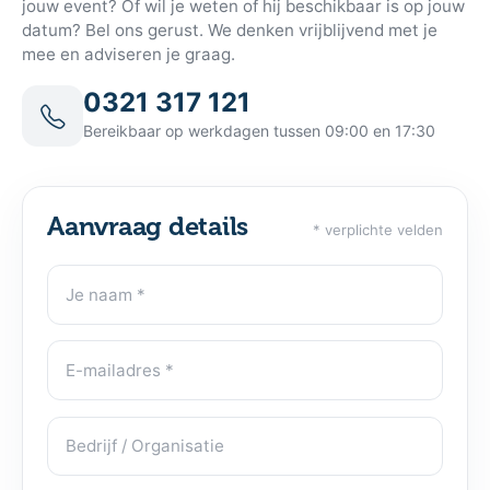
Sprekersgarantie
Kan een spreker door onvoorziene omstandigheden
niet optreden? Dankzij ons uitgebreide netwerk
zorgen wij snel voor een gelijkwaardig alternatief.
Volledige ontzorging
Van offerte en contract tot planning, briefing en
administratie. Wij begeleiden het volledige
boekingsproces van A tot Z.
Liever eerst even overleggen?
Twijfel je welke lezing van Paul Smit het beste past bij
jouw event? Of wil je weten of hij beschikbaar is op jouw
datum? Bel ons gerust. We denken vrijblijvend met je
mee en adviseren je graag.
0321 317 121
Bereikbaar op werkdagen tussen 09:00 en 17:30