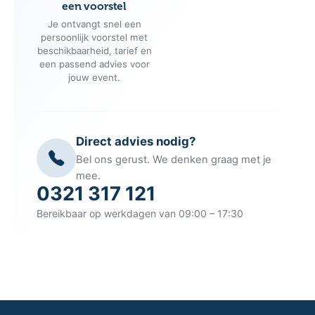
Transparante tarieven
Persoonlijke
begeleiding
Je ontvangt een heldere
Eén vast aanspreekpunt
offerte zonder verborgen
begeleidt je van de
kosten, zodat je vooraf
offerteaanvraag tot de
precies weet waar je aan
evaluatie na afloop van
toe bent.
het event.
Binnen 1 werkdag
een voorstel
Je ontvangt snel een
persoonlijk voorstel met
beschikbaarheid, tarief en
een passend advies voor
jouw event.