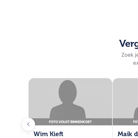
thema's als veerkracht, teambuilding en het overwinnen
praktische inzichten en strategieën om persoonlijke en p
Remy Bonjasky is een voormalig kickbokskampioen, onde
World Grand Prix heeft hij zijn sporen verdiend in de v
Verg
Academy, met sportscholen in Almere en Hilversum. Zij
hem een geloofwaardige spreker voor organisaties die 
Zoek j
en leiderschap.
ex
In zijn lezingen behandelt Remy Bonjasky thema's als v
tegenslagen. Hij deelt persoonlijke verhalen en anekdotes 
topsport en zakelijke uitdagingen. Deelnemers leren ho
obstakels. Deze onderwerpen zijn actueel voor bedrijven
om hun grenzen te verleggen.
Remy Bonjasky is geschikt voor diverse bijeenkomsten, 
lezingen zijn relevant voor organisaties in elke sector 
Wim Kieft
Maik d
ontwikkeling. Voor meer informatie of om Remy Bonjas