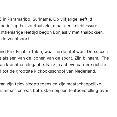
n Paramaribo, Suriname. Op vijfjarige leeftijd
l actief op het voetbalveld, maar een knieblessure
httienjarige leeftijd begon Bonjasky met thaiboksen,
 de vechtsport.
 Prix Final in Tokio, waar hij de titel won. Dit succes
 als een van de iconen van de sport. Zijn bijnaam, 'The
n kracht en elegantie. Na zijn actieve carrière richtte
id tot de grootste kickboksschool van Nederland.
an zijn televisieoptredens en zijn maatschappelijke
gramma's en was betrokken bij een tentoonstelling over
rnemer stelt hem in staat om nieuwe generaties te
oorzettingsvermogen.
t de topsport en het ondernemerschap. Hij behandelt