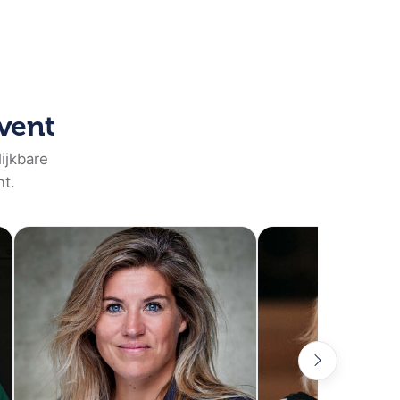
event
ijkbare
nt.