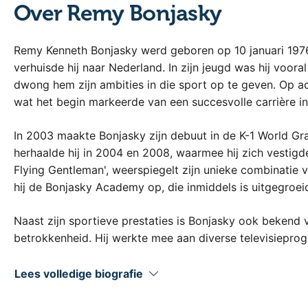
Over Remy Bonjasky
Remy Kenneth Bonjasky werd geboren op 10 januari 1976 i
verhuisde hij naar Nederland. In zijn jeugd was hij voora
dwong hem zijn ambities in die sport op te geven. Op ac
wat het begin markeerde van een succesvolle carrière in
In 2003 maakte Bonjasky zijn debuut in de K-1 World Grand
herhaalde hij in 2004 en 2008, waarmee hij zich vestigde
Flying Gentleman', weerspiegelt zijn unieke combinatie va
hij de Bonjasky Academy op, die inmiddels is uitgegroe
Naast zijn sportieve prestaties is Bonjasky ook bekend v
betrokkenheid. Hij werkte mee aan diverse televisiepro
slavernij in het Rijksmuseum. Zijn rol als coach en onde
inspireren en te onderwijzen in discipline, respect en d
Lees volledige biografie
In zijn lezingen deelt Remy Bonjasky zijn ervaringen ui