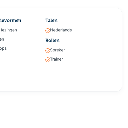
tievormen
Talen
 lezingen
Nederlands
gen
Rollen
ops
Spreker
Trainer