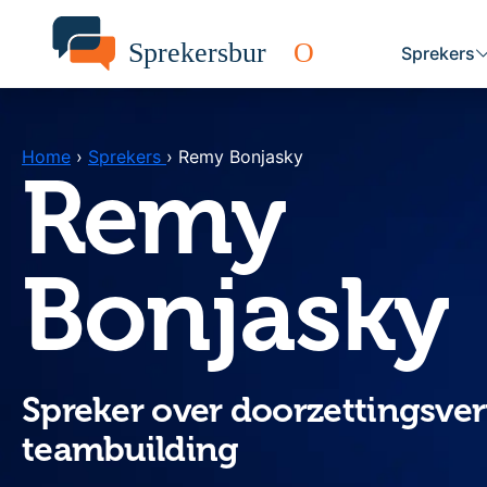
Sprekers
Home
›
Sprekers
›
Remy Bonjasky
Remy
Bonjasky
Spreker over doorzettingsv
teambuilding