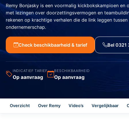
Remy Bonjasky is een voormalig kickbokskampioen en on
met lezingen over doorzettingsvermogen en teambuildin
rekenen op krachtige verhalen die de link leggen tussen
ondernemerschap.
Check beschikbaarheid & tarief
Bel 0321 
INDICATIEF TARIEF
BESCHIKBAARHEID
Op aanvraag
Op aanvraag
Overzicht
Over Remy
Video’s
Vergelijkbaar
O