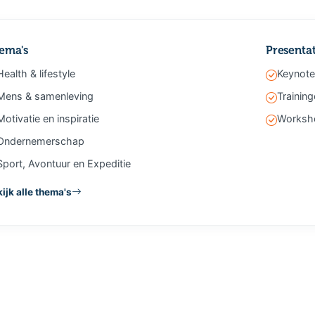
ema's
Presenta
Health & lifestyle
Keynote
Mens & samenleving
Trainin
Motivatie en inspiratie
Worksh
Ondernemerschap
Sport, Avontuur en Expeditie
ijk alle thema's