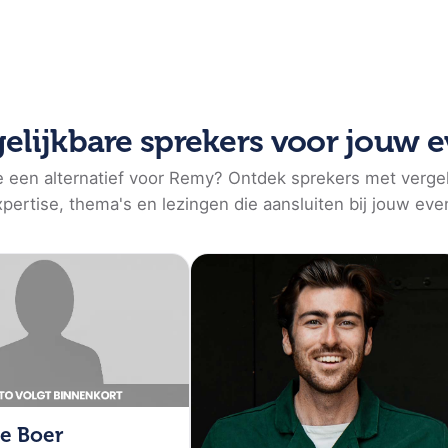
 van tegenslagen. Zijn verhalen bieden deelnemers
rofessionele doelen te bereiken.
rnemer en spreker. Als drievoudig winnaar van de K-1
echtsportwereld. Tegenwoordig runt hij de Bonjasky
elijkbare sprekers voor jouw 
n ervaring in de topsport en ondernemerschap maakt
op zoek zijn naar inzichten over doorzettingsvermogen
e een alternatief voor Remy? Ontdek sprekers met vergel
pertise, thema's en lezingen die aansluiten bij jouw eve
eerkracht, teambuilding en het overwinnen van
uit zijn carrière, waarbij hij de link legt tussen
e ze doelen kunnen stellen en bereiken, ondanks
 die willen groeien en medewerkers willen inspireren
van bedrijfsseminars tot sportevenementen. Zijn
die belang hechten aan persoonlijke en professionele
e Boer
ky te boeken, neem contact op met SprekersburO.