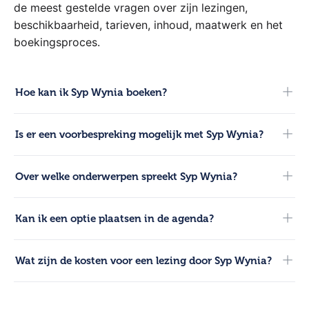
de meest gestelde vragen over zijn lezingen,
beschikbaarheid, tarieven, inhoud, maatwerk en het
boekingsproces.
Hoe kan ik Syp Wynia boeken?
Voor boekingen kun je direct contact opnemen met onze
Is er een voorbespreking mogelijk met Syp Wynia?
adviseurs. Bel 0321-317 121, start een chat via de website
of mail naar info@hetsprekersburo.nl.
Ja, na de bevestiging van de boeking faciliteren we een
Over welke onderwerpen spreekt Syp Wynia?
inhoudelijke voorbespreking. Hierin stem je de
kernboodschap en de doelgroep rechtstreeks af met Syp.
Syp spreekt over diverse inspirerende thema’s. Neem
Kan ik een optie plaatsen in de agenda?
contact op voor een overzicht van de meest actuele
lezingen.
Ja, wij kunnen een kosteloze optie van 14 dagen plaatsen in
Wat zijn de kosten voor een lezing door Syp Wynia?
de agenda van Syp. Dit geeft tijd om intern de knoop door
te hakken zonder dat de datum wordt vergeven.
De prijs voor een presentatie door Syp Wynia is
beschikbaar op aanvraag en wordt altijd op maat berekend.