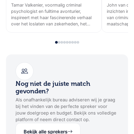
Tamar Valkenier, voormalig criminal
John van den 
psychologist en fulltime avonturier,
inzichten in v
inspireert met haar fascinerende verhaal
van criminalit
over het loslaten van zekerheden, het
maatschappeli
overwinnen van angsten en het omarmen
een boeiend e
van vrijheid.Haar lezingen nemen je mee
naar de Mongoolse Altaj, door ongerepte
natuur en bijzondere ontmoetingen, en
laten zien wat er mogelijk is als je je
comfortzone durft te verlaten. Een unieke
ervaring vol krachtige inzichten, die je
inspireert om je eigen grenzen te
verleggen.
Nog niet de juiste match
gevonden?
Als onafhankelijk bureau adviseren wij je graag
bij het vinden van de perfecte spreker voor
jouw doelgroep en budget. Bekijk ons volledige
platform of neem direct contact op.
Bekijk alle sprekers