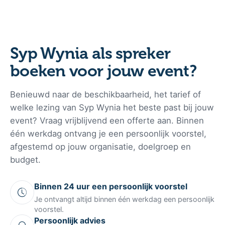
Het uiteindelijke tarief is afhankelijk van factoren zoals de
gewenste tijdsduur, de locatie (reisafstand), het specifieke
onderwerp, het aantal bezoekers en de benodigde
voorbereidingstijd voor het event. Voor een exacte
Syp Wynia als spreker
prijsindicatie en informatie over de actuele beschikbaarheid
boeken voor jouw event?
kan er direct een vrijblijvende offerte worden aangevraagd.
Benieuwd naar de beschikbaarheid, het tarief of
welke lezing van Syp Wynia het beste past bij jouw
event? Vraag vrijblijvend een offerte aan. Binnen
één werkdag ontvang je een persoonlijk voorstel,
afgestemd op jouw organisatie, doelgroep en
budget.
Binnen 24 uur een persoonlijk voorstel
Je ontvangt altijd binnen één werkdag een persoonlijk
voorstel.
Persoonlijk advies