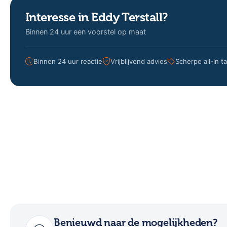
Interesse in Eddy Terstall?
Binnen 24 uur een voorstel op maat
Binnen 24 uur reactie
Vrijblijvend advies
Scherpe all-in t
Benieuwd naar de mogelijkheden?