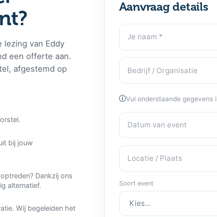
Aanvraag details
nt?
Je naam
Contactgegevens
e lezing van Eddy
end een offerte aan.
Bedrijf / Organisatie
tel, afgestemd op
Vul onderstaande gegevens in
Datum van event
Eventdetails
orstel.
it bij jouw
Locatie / Plaats
optreden? Dankzij ons
Soort event
 alternatief.
ratie. Wij begeleiden het