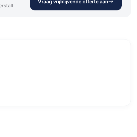
Vraag vrijblijvende offerte aan
rstall.