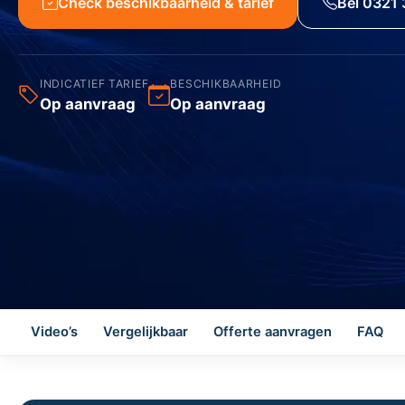
Check beschikbaarheid & tarief
Bel 0321 
INDICATIEF TARIEF
BESCHIKBAARHEID
Op aanvraag
Op aanvraag
Video’s
Vergelijkbaar
Offerte aanvragen
FAQ