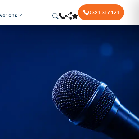
0321 317 121
ver ons