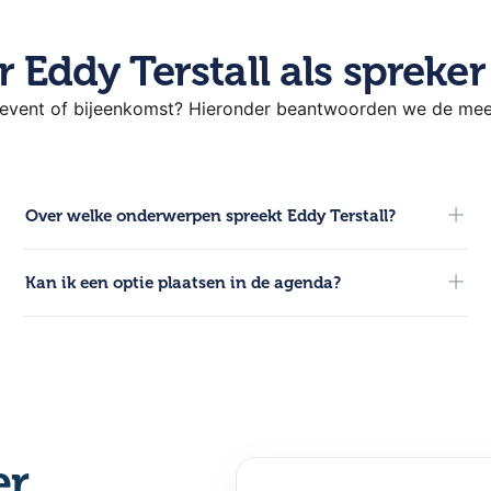
 Eddy Terstall als spreker
 event of bijeenkomst? Hieronder beantwoorden we de meest
Over welke onderwerpen spreekt Eddy Terstall?
Eddy spreekt over diverse inspirerende thema’s. Neem
Kan ik een optie plaatsen in de agenda?
contact op voor een overzicht van de meest actuele
lezingen.
Ja, wij kunnen een kosteloze optie van 14 dagen plaatsen in
de agenda van Eddy. Dit geeft tijd om intern de knoop door
te hakken zonder dat de datum wordt vergeven.
er