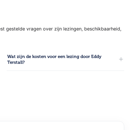
 gestelde vragen over zijn lezingen, beschikbaarheid,
Wat zijn de kosten voor een lezing door Eddy
Terstall?
De prijs voor een presentatie door Eddy Terstall is
beschikbaar op aanvraag en wordt altijd op maat berekend.
Het uiteindelijke tarief is afhankelijk van factoren zoals de
gewenste tijdsduur, de locatie (reisafstand), het specifieke
onderwerp, het aantal bezoekers en de benodigde
voorbereidingstijd voor het event. Voor een exacte
prijsindicatie en informatie over de actuele beschikbaarheid
kan er direct een vrijblijvende offerte worden aangevraagd.