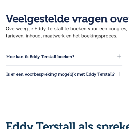
Veelgestelde vragen over
Overweeg je Eddy Terstall te boeken voor een congres,
tarieven, inhoud, maatwerk en het boekingsproces.
Hoe kan ik Eddy Terstall boeken?
Voor boekingen kun je direct contact opnemen met onze
Is er een voorbespreking mogelijk met Eddy Terstall?
adviseurs. Bel 0321-317 121, start een chat via de website
of mail naar info@hetsprekersburo.nl.
Ja, na de bevestiging van de boeking faciliteren we een
inhoudelijke voorbespreking. Hierin stem je de
kernboodschap en de doelgroep rechtstreeks af met Eddy.
Eddy Terstall als sprek