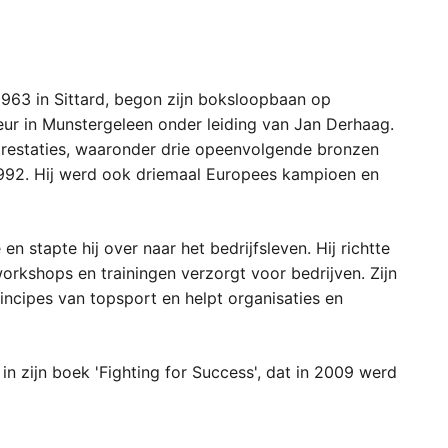
1963 in Sittard, begon zijn boksloopbaan op
ateur in Munstergeleen onder leiding van Jan Derhaag.
 prestaties, waaronder drie opeenvolgende bronzen
992. Hij werd ook driemaal Europees kampioen en
n stapte hij over naar het bedrijfsleven. Hij richtte
orkshops en trainingen verzorgt voor bedrijven. Zijn
incipes van topsport en helpt organisaties en
in zijn boek 'Fighting for Success', dat in 2009 werd
etrokken geweest bij maatschappelijke projecten, zoals
j Oeganda en Burundi bezocht.