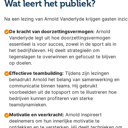
Wat leert het publiek?
Na een lezing van Arnold Vanderlyde krijgen gasten inzich
De kracht van doorzettingsvermogen:
Arnold
Vanderlyde legt uit hoe doorzettingsvermogen
essentieel is voor succes, zowel in de sport als in
het bedrijfsleven. Hij deelt strategieën om
tegenslagen te overwinnen en gefocust te blijven
op doelen.
Effectieve teambuilding:
Tijdens zijn lezingen
benadrukt Arnold het belang van samenwerking en
communicatie binnen teams. Hij gebruikt
voorbeelden uit de topsport om te illustreren hoe
bedrijven kunnen profiteren van sterke
teamdynamieken.
Motivatie en veerkracht:
Arnold inspireert
deelnemers om hun innerlijke motivatie te
ontdekken en te versterken. Hij deelt technieken om