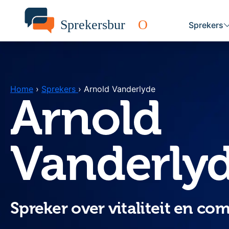
Sprekers
Home
›
Sprekers
›
Arnold Vanderlyde
Arnold
Vanderly
Spreker over vitaliteit en c