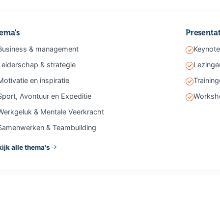
ema's
Presenta
Business & management
Keynote
Leiderschap & strategie
Lezinge
Motivatie en inspiratie
Trainin
Sport, Avontuur en Expeditie
Worksh
Werkgeluk & Mentale Veerkracht
Samenwerken & Teambuilding
ijk alle thema's