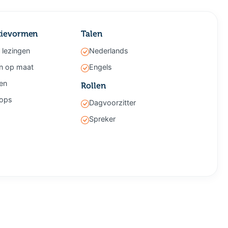
tievormen
Talen
 lezingen
Nederlands
n op maat
Engels
gen
Rollen
ops
Dagvoorzitter
Spreker