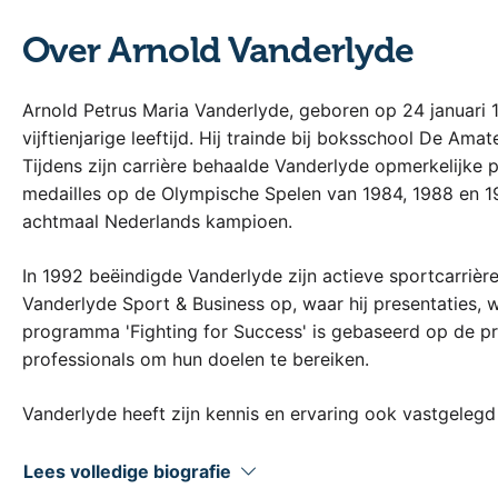
Over Arnold Vanderlyde
Arnold Petrus Maria Vanderlyde, geboren op 24 januari 
vijftienjarige leeftijd. Hij trainde bij boksschool De Am
Tijdens zijn carrière behaalde Vanderlyde opmerkelijke
medailles op de Olympische Spelen van 1984, 1988 en 1
achtmaal Nederlands kampioen.
In 1992 beëindigde Vanderlyde zijn actieve sportcarrière e
Vanderlyde Sport & Business op, waar hij presentaties, w
programma 'Fighting for Success' is gebaseerd op de pr
professionals om hun doelen te bereiken.
Vanderlyde heeft zijn kennis en ervaring ook vastgelegd 
gepresenteerd. Naast zijn zakelijke activiteiten is hij b
zijn ambassadeurschap voor Right To Play, waarvoor hi
Lees volledige biografie