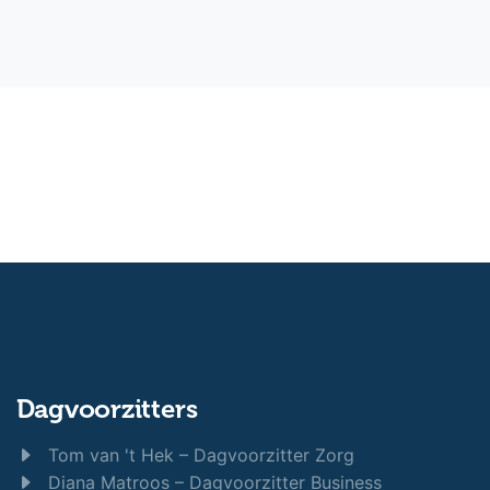
Dagvoorzitters
Tom van 't Hek – Dagvoorzitter Zorg
Diana Matroos – Dagvoorzitter Business