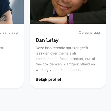
p aanvraag
Op aanvraag
Dan Lefay
ist
Deze inspirerende spreker geeft
lezingen over thema's als
communcatie, focus, mindset, out-of-
the-box denken, klantgerichtheid en
werking van onze hersenen.
Bekijk profiel