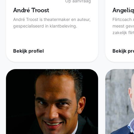
Op aanvraag
André Troost
Angeliq
André Troost is theatermaker en auteur,
Flirtcoach
gespecialiseerd in klantbeleving.
meest gevr
zakelijk fli
Bekijk profiel
Bekijk pr