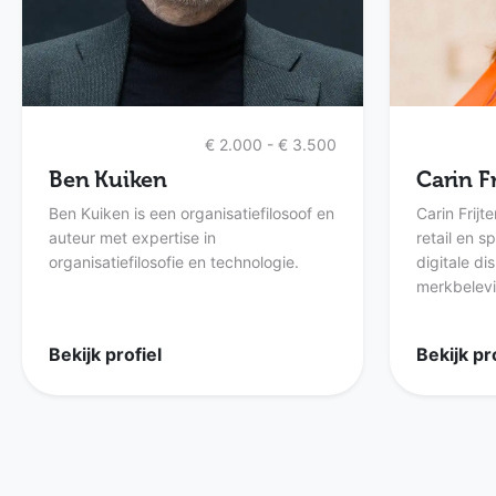
€ 2.000 - € 3.500
Ben Kuiken
Carin Fr
Ben Kuiken is een organisatiefilosoof en
Carin Frijt
auteur met expertise in
retail en 
organisatiefilosofie en technologie.
digitale di
merkbelevin
Bekijk profiel
Bekijk pr