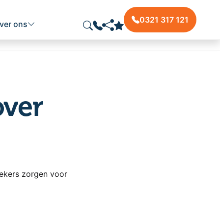
0321 317 121
ver ons
over
ekers zorgen voor