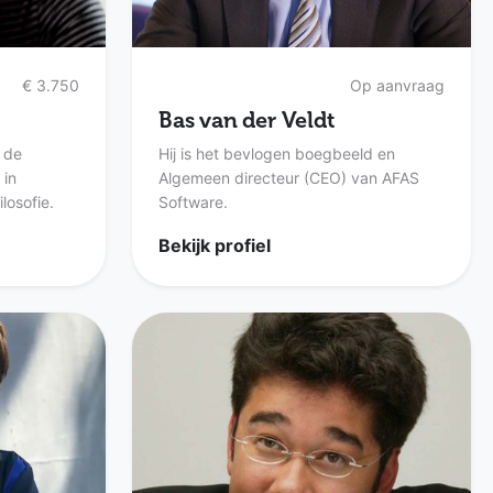
€ 3.750
Op aanvraag
Bas van der Veldt
 de
Hij is het bevlogen boegbeeld en
 in
Algemeen directeur (CEO) van AFAS
ilosofie.
Software.
Bekijk profiel