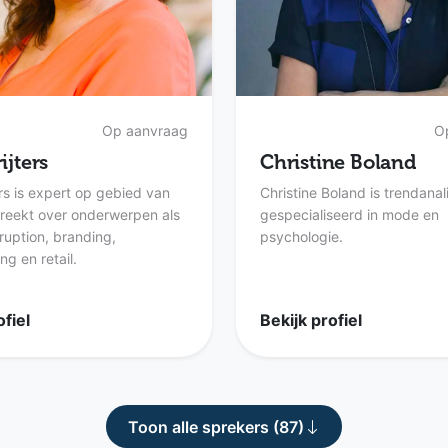
Op aanvraag
O
ijters
Christine Boland
ers is expert op gebied van
Christine Boland is trendanal
spreekt over onderwerpen als
gespecialiseerd in mode en
sruption, branding,
psychologie.
g en retail.
ofiel
Bekijk profiel
Toon alle sprekers (87)