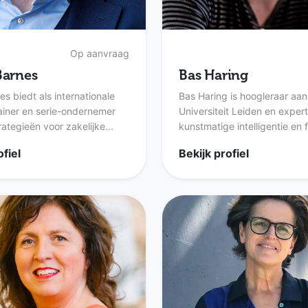
Op aanvraag
Barnes
Bas Haring
s biedt als internationale
Bas Haring is hoogleraar aan
rainer en serie-ondernemer
Universiteit Leiden en expert
ategieën voor zakelijke...
kunstmatige intelligentie en f
ofiel
Bekijk profiel