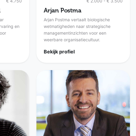
€ 4.750
€ 2.000 - € 3.500
l
Arjan Postma
ar
Arjan Postma vertaalt biologische
rvaring en
wetmatigheden naar strategische
oor
managementinzichten voor een
weerbare organisatiecultuur.
Bekijk profiel