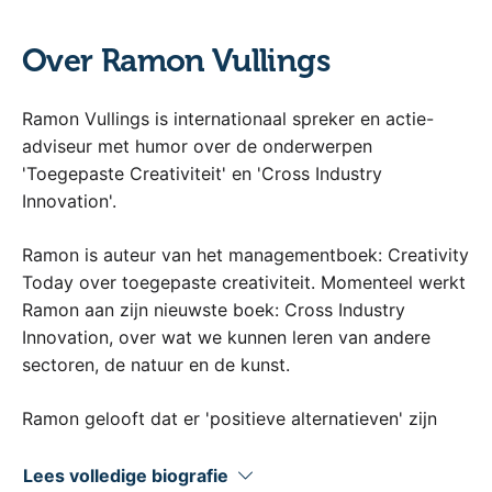
Over Ramon Vullings
Ramon Vullings is internationaal spreker en actie-
adviseur met humor over de onderwerpen
'Toegepaste Creativiteit' en 'Cross Industry
Innovation'.
Ramon is auteur van het managementboek: Creativity
Today over toegepaste creativiteit. Momenteel werkt
Ramon aan zijn nieuwste boek: Cross Industry
Innovation, over wat we kunnen leren van andere
sectoren, de natuur en de kunst.
Ramon gelooft dat er 'positieve alternatieven' zijn
voor hoe we als mensen met elkaar omgaan en hoe
we organisaties en processen vormgeven.
Lees volledige biografie