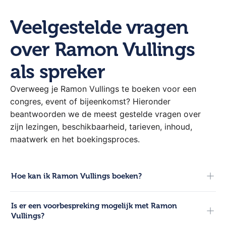
Veelgestelde vragen
over Ramon Vullings
als spreker
Overweeg je Ramon Vullings te boeken voor een
congres, event of bijeenkomst? Hieronder
beantwoorden we de meest gestelde vragen over
zijn lezingen, beschikbaarheid, tarieven, inhoud,
maatwerk en het boekingsproces.
Hoe kan ik Ramon Vullings boeken?
Voor boekingen kun je direct contact opnemen met onze
Is er een voorbespreking mogelijk met Ramon
adviseurs. Bel 0321-317 121, start een chat via de website
Vullings?
of mail naar info@hetsprekersburo.nl.