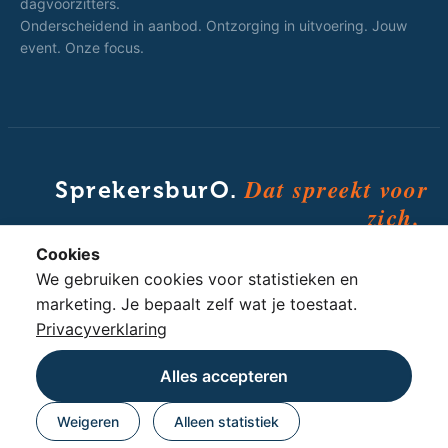
dagvoorzitters.
Onderscheidend in aanbod. Ontzorging in uitvoering. Jouw
event. Onze focus.
Dat spreekt voor
SprekersburO.
zich.
Cookies
We gebruiken cookies voor statistieken en
marketing. Je bepaalt zelf wat je toestaat.
© 2010 - 2026 SprekersburO · Powered by
Triple Blue Group
Privacyverklaring
· All rights reserved
Privacy
·
Voorwaarden
· Prijzen excl. btw
Alles accepteren
Beschikbaarheid & Prijs
Weigeren
Alleen statistiek