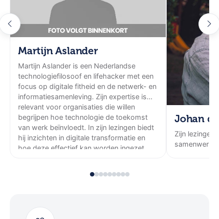
Interaction' voor events waar samenwerking en
vernieuwing het centrale thema zijn.
Hij heeft zijn achtergrond in het internationale
Martijn Aslander
zakenleven en organisatie-advies, Ramon werkte
jaren als managementconsultant en Global &
Martijn Aslander is een Nederlandse
European CRM Operations Manager bij
technologiefilosoof en lifehacker met een
focus op digitale fitheid en de netwerk- en
PricewaterhouseCoopers. Ramon heeft enkele jaren
informatiesamenleving. Zijn expertise is
in Parijs, München en Chiang-Mai (Thailand)
relevant voor organisaties die willen
gewoond. Ramon is Nederlander, maar woont in
Johan de
begrijpen hoe technologie de toekomst
Antwerpen, hij werkt de helft van het jaar vanuit
van werk beïnvloedt. In zijn lezingen biedt
Zijn lezingen
Europa en zo'n 4 maanden per jaar vanuit Azië.
hij inzichten in digitale transformatie en
samenwerking
hoe deze effectief kan worden ingezet.
Tijdens zijn lezingen gebruikt hij veel voorbeelden uit
eigen ervaring en ook foto's die hij zelf gemaakt
heeft.
Ramon is oprichter van het innovatie netwerk
organisaties: new shoes today en 21 Lobsterstreet,