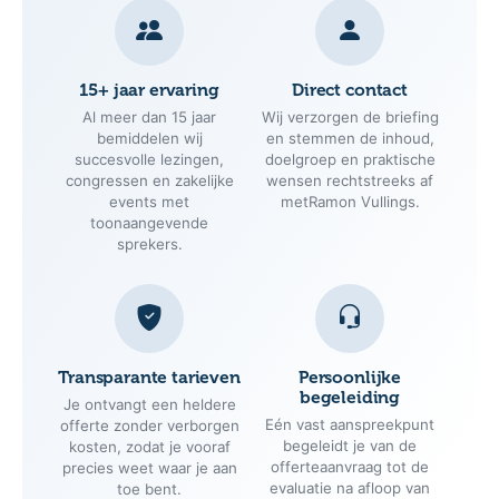
15+ jaar ervaring
Direct contact
Al meer dan 15 jaar
Wij verzorgen de briefing
bemiddelen wij
en stemmen de inhoud,
succesvolle lezingen,
doelgroep en praktische
congressen en zakelijke
wensen rechtstreeks af
events met
metRamon Vullings.
toonaangevende
sprekers.
Transparante tarieven
Persoonlijke
begeleiding
Je ontvangt een heldere
Eén vast aanspreekpunt
offerte zonder verborgen
begeleidt je van de
kosten, zodat je vooraf
offerteaanvraag tot de
precies weet waar je aan
evaluatie na afloop van
toe bent.