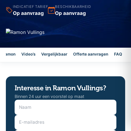
INDICATIEF TARIEF
BESCHIKBAARHEID
Op aanvraag
Op aanvraag
r Ramon
Video’s
Vergelijkbaar
Offerte aanvragen
FAQ
Interesse in Ramon Vullings?
Binnen 24 uur een voorstel op maat