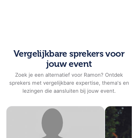
Mensen die Ramon in actie hebben gezien, weten wat
een 'performer' hij is. Ramon's energieke stijl,
inhoudelijke sterkte en humor zorgt voor een prettige
atmosfeer waarbij zowel geleerd als gelachen wordt.
Ramon zet aan tot denken en discussie en laat
mensen andere kanten en mogelijkheden zien.
Vergelijkbare sprekers voor
jouw event
Wat Ramon zo bijzonder maakt zijn niet alleen de
inzichten die hij deelt, maar ook de manier waarop hij
Zoek je een alternatief voor Ramon? Ontdek
die presenteert. Ramon is een geboren entertainer, hij
sprekers met vergelijkbare expertise, thema's en
mixt sterke inzichten over creativiteit en innovatie
lezingen die aansluiten bij jouw event.
met persoonlijke anekdotes en humor. Zijn
presentaties zijn interactief - ook met grote groepen
- en altijd vol met op maat geselecteerde
voorbeelden.
Ramon is ook graag dagvoorzitter en 'Master of