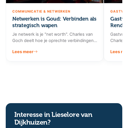
COMMUNICATIE & NETWERKEN
GASTVRI
Netwerken is Goud: Verbinden als
Gastvr
strategisch wapen
Rendem
Je netwerk is je "net worth". Charles van
Gastvrijh
Goch deelt hoe je oprechte verbindingen
Charles 
legt die deuren openen die anders g…
principes
Lees meer
Lees me
Interesse in Lieselore van
Dijkhuizen?