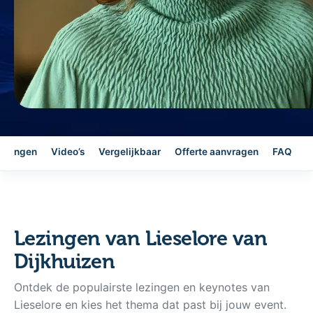
ezingen
Video’s
Vergelijkbaar
Offerte aanvragen
FAQ
Lezingen van Lieselore van
Dijkhuizen
Ontdek de populairste lezingen en keynotes van
Lieselore en kies het thema dat past bij jouw event.