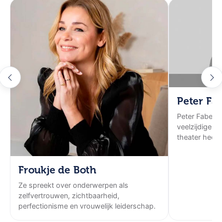
Peter Fa
Peter Faber 
veelzijdige ar
theater heeft 
Froukje de Both
Ze spreekt over onderwerpen als
zelfvertrouwen, zichtbaarheid,
perfectionisme en vrouwelijk leiderschap.