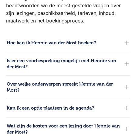
beantwoorden we de meest gestelde vragen over
vorenstaande wet voortvloeiende
Ondernemer met een eigen imperium!
regelingen en bepalingen in acht genomen.
zijn lezingen, beschikbaarheid, tarieven, inhoud,
Dit betekent onder andere dat bij het
maatwerk en het boekingsproces.
onderzoek&nbsp;de beginselen van
subsidiariteit en proportionaliteit in acht
zijn genomen.
Hoe kan ik Hennie van der Most boeken?
Voor boekingen kun je direct contact opnemen met onze
Is er een voorbespreking mogelijk met Hennie van
adviseurs. Bel 0321-317 121, start een chat via de website
der Most?
of mail naar info@hetsprekersburo.nl.
Ja, na de bevestiging van de boeking faciliteren we een
Over welke onderwerpen spreekt Hennie van der
inhoudelijke voorbespreking. Hierin stem je de
Most?
kernboodschap en de doelgroep rechtstreeks af met
Hennie.
Hennie spreekt over diverse inspirerende thema’s. Neem
Kan ik een optie plaatsen in de agenda?
contact op voor een overzicht van de meest actuele
lezingen.
Ja, wij kunnen een kosteloze optie van 14 dagen plaatsen in
Wat zijn de kosten voor een lezing door Hennie van
de agenda van Hennie. Dit geeft tijd om intern de knoop
der Most?
door te hakken zonder dat de datum wordt vergeven.