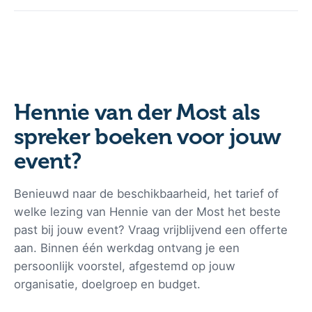
Het tarief voor een presentatie door Hennie ligt tussen €
3.500 en € 5.000 exclusief BTW. De exacte prijs is
afhankelijk van factoren zoals de tijdsduur, de reisafstand,
het onderwerp, aantal bezoekers en de benodigde
voorbereidingstijd voor het event.
Hennie van der Most als
spreker boeken voor jouw
event?
Benieuwd naar de beschikbaarheid, het tarief of
welke lezing van Hennie van der Most het beste
past bij jouw event? Vraag vrijblijvend een offerte
aan. Binnen één werkdag ontvang je een
persoonlijk voorstel, afgestemd op jouw
organisatie, doelgroep en budget.