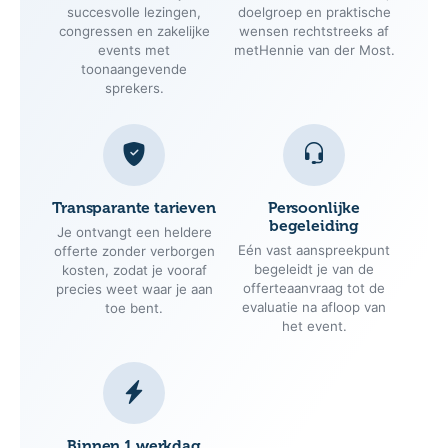
succesvolle lezingen,
doelgroep en praktische
congressen en zakelijke
wensen rechtstreeks af
events met
metHennie van der Most.
toonaangevende
sprekers.
Transparante tarieven
Persoonlijke
begeleiding
Je ontvangt een heldere
Eén vast aanspreekpunt
offerte zonder verborgen
begeleidt je van de
kosten, zodat je vooraf
offerteaanvraag tot de
precies weet waar je aan
evaluatie na afloop van
toe bent.
het event.
Binnen 1 werkdag