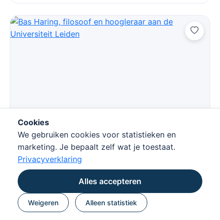
Cookies
Bas Haring
We gebruiken cookies voor statistieken en
Kunstmatige intelligentie. Filosofie. Duurzaamheid.
marketing. Je bepaalt zelf wat je toestaat.
Bas Haring is een Nederlandse filosoof en informaticus
Privacyverklaring
die wetenschap en filosofie toegankelijk maakt voor een
breed pub
Alles accepteren
Weigeren
Alleen statistiek
€ 2.000 - € 3.500
Bekijk spreker